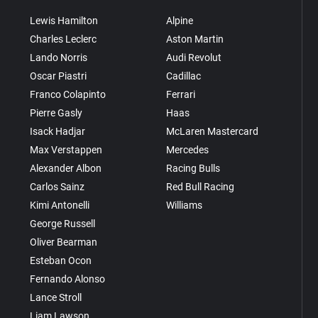
Lewis Hamilton
Alpine
Charles Leclerc
Aston Martin
Lando Norris
Audi Revolut
Oscar Piastri
Cadillac
Franco Colapinto
Ferrari
Pierre Gasly
Haas
Isack Hadjar
McLaren Mastercard
Max Verstappen
Mercedes
Alexander Albon
Racing Bulls
Carlos Sainz
Red Bull Racing
Kimi Antonelli
Williams
George Russell
Oliver Bearman
Esteban Ocon
Fernando Alonso
Lance Stroll
Liam Lawson