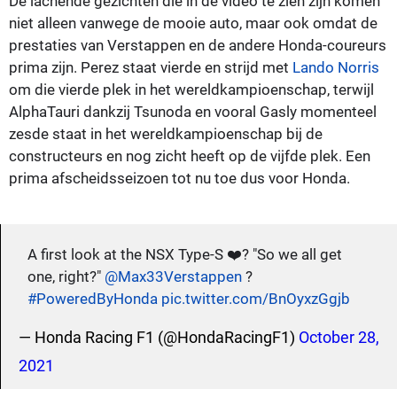
De lachende gezichten die in de video te zien zijn komen
niet alleen vanwege de mooie auto, maar ook omdat de
prestaties van Verstappen en de andere Honda-coureurs
prima zijn. Perez staat vierde en strijd met
Lando Norris
om die vierde plek in het wereldkampioenschap, terwijl
AlphaTauri dankzij Tsunoda en vooral Gasly momenteel
zesde staat in het wereldkampioenschap bij de
constructeurs en nog zicht heeft op de vijfde plek. Een
prima afscheidsseizoen tot nu toe dus voor Honda.
A first look at the NSX Type-S ❤️‍? "So we all get
one, right?"
@Max33Verstappen
?
#PoweredByHonda
pic.twitter.com/BnOyxzGgjb
— Honda Racing F1 (@HondaRacingF1)
October 28,
2021