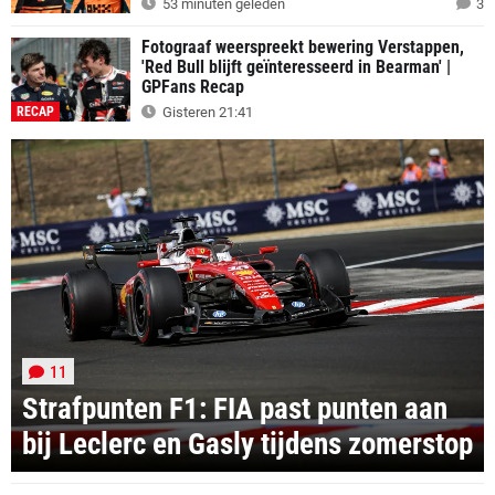
53 minuten geleden
3
Fotograaf weerspreekt bewering Verstappen,
'Red Bull blijft geïnteresseerd in Bearman' |
GPFans Recap
RECAP
Gisteren 21:41
11
Strafpunten F1: FIA past punten aan
bij Leclerc en Gasly tijdens zomerstop