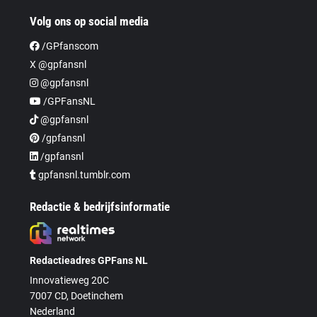
Volg ons op social media
/GPfanscom
X @gpfansnl
@gpfansnl
/GPFansNL
@gpfansnl
/gpfansnl
/gpfansnl
gpfansnl.tumblr.com
Redactie & bedrijfsinformatie
Redactieadres GPFans NL
Innovatieweg 20C
7007 CD, Doetinchem
Nederland