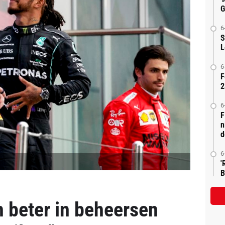
G
6
S
L
6
F
2
6
F
n
d
6
'
B
 beter in beheersen