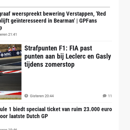
graaf weerspreekt bewering Verstappen, 'Red
blijft geïnteresseerd in Bearman' | GPFans
p
eren 21:41
Strafpunten F1: FIA past
punten aan bij Leclerc en Gasly
tijdens zomerstop
Gisteren 20:44
11
le 1 biedt speciaal ticket van ruim 23.000 euro
oor laatste Dutch GP
eren 19:46