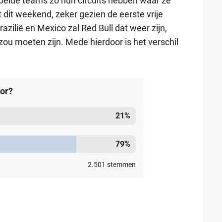
 beide teams zo hun circuits hebben waar ze
kt dit weekend, zeker gezien de eerste vrije
razilië en Mexico zal Red Bull dat weer zijn,
ou moeten zijn. Mede hierdoor is het verschil
oor?
21
%
79
%
2.501
stemmen