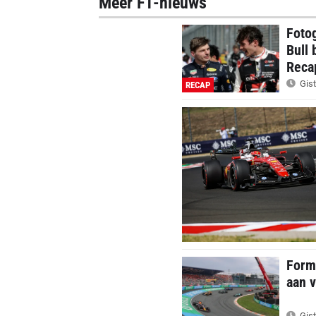
Meer F1-nieuws
Foto
Bull 
Reca
Gist
RECAP
Formu
aan v
Gist