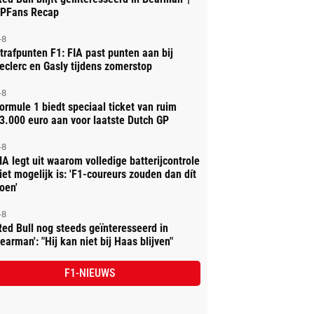
PFans Recap
-8
trafpunten F1: FIA past punten aan bij
eclerc en Gasly tijdens zomerstop
-8
ormule 1 biedt speciaal ticket van ruim
3.000 euro aan voor laatste Dutch GP
-8
IA legt uit waarom volledige batterijcontrole
iet mogelijk is: 'F1-coureurs zouden dan dít
oen'
-8
Red Bull nog steeds geïnteresseerd in
earman': "Hij kan niet bij Haas blijven"
F1-NIEUWS