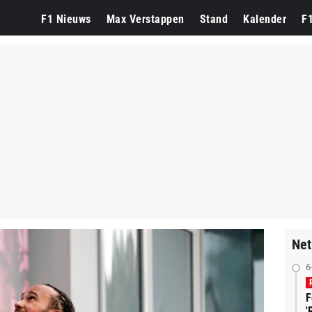
F1 Nieuws
Max Verstappen
Stand
Kalender
F
Net
6
F
'