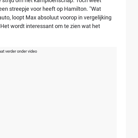
de strijd om het kampioenschap. Toch weet
een streepje voor heeft op Hamilton. "Wat
auto, loopt Max absoluut voorop in vergelijking
Het wordt interessant om te zien wat het
aat verder onder video