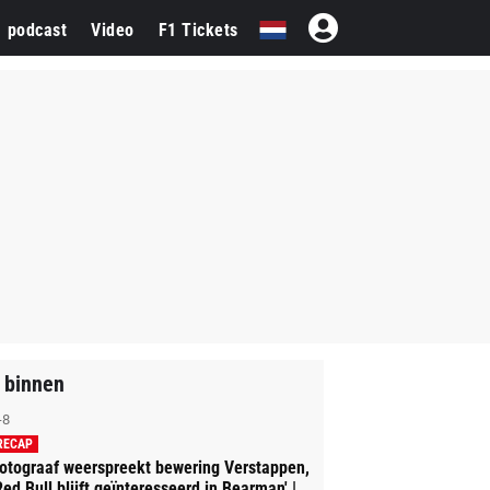
1 podcast
Video
F1 Tickets
 binnen
-8
RECAP
otograaf weerspreekt bewering Verstappen,
Red Bull blijft geïnteresseerd in Bearman' |