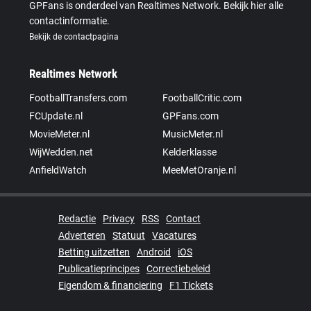
GPFans is onderdeel van Realtimes Network. Bekijk hier alle
contactinformatie.
Bekijk de contactpagina
Realtimes Network
FootballTransfers.com
FootballCritic.com
FCUpdate.nl
GPFans.com
MovieMeter.nl
MusicMeter.nl
WijWedden.net
Kelderklasse
AnfieldWatch
MeeMetOranje.nl
Redactie
Privacy
RSS
Contact
Adverteren
Statuut
Vacatures
Betting uitzetten
Android
iOS
Publicatieprincipes
Correctiebeleid
Eigendom & financiering
F1 Tickets