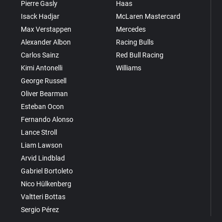
Pierre Gasly
Haas
Isack Hadjar
McLaren Mastercard
Max Verstappen
Mercedes
Alexander Albon
Racing Bulls
Carlos Sainz
Red Bull Racing
Kimi Antonelli
Williams
George Russell
Oliver Bearman
Esteban Ocon
Fernando Alonso
Lance Stroll
Liam Lawson
Arvid Lindblad
Gabriel Bortoleto
Nico Hülkenberg
Valtteri Bottas
Sergio Pérez