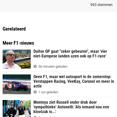
993
stemmen
Gerelateerd
Meer F1-nieuws
Duitse GP gaat "zeker gebeuren", maar 'vier
niet-Europese landen azen ook op F1-race'
56 minuten geleden
Geen F1, maar wel autosport in de zomerstop:
Verstappen Racing, VeeKay, Coronel en meer in
actie
1 uur geleden
Montoya ziet Russell onder druk door
'sympathieke' Antonelli: 'Als iemand nou een
klootzak is...'