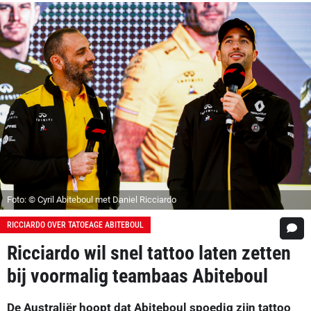
Foto: © Cyril Abiteboul met Daniel Ricciardo
RICCIARDO OVER TATOEAGE ABITEBOUL
Ricciardo wil snel tattoo laten zetten
bij voormalig teambaas Abiteboul
De Australiër hoopt dat Abiteboul spoedig zijn tattoo