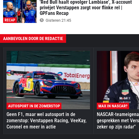
'Red Bull haalt opvolger Lambiase', X-account
privéjet Verstappen zorgt voor flinke rel |
GPFans Recap
RECAP
Gisteren 21:45
AANBEVOLEN DOOR DE REDACTIE
AUTOSPORT IN DE ZOMERSTOP
MAX IN NASCAR?
Geen F1, maar wel autosport in de
NASCAR-teameigenaa
zomerstop: Verstappen Racing, VeeKay,
gesprekken met Vers
Coronel en meer in actie
zeker op zijn radar"