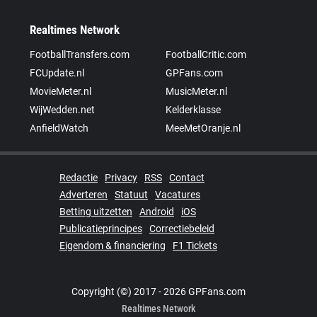
Realtimes Network
FootballTransfers.com
FootballCritic.com
FCUpdate.nl
GPFans.com
MovieMeter.nl
MusicMeter.nl
WijWedden.net
Kelderklasse
AnfieldWatch
MeeMetOranje.nl
Redactie
Privacy
RSS
Contact
Adverteren
Statuut
Vacatures
Betting uitzetten
Android
iOS
Publicatieprincipes
Correctiebeleid
Eigendom & financiering
F1 Tickets
Copyright (©) 2017 - 2026 GPFans.com
Realtimes Network