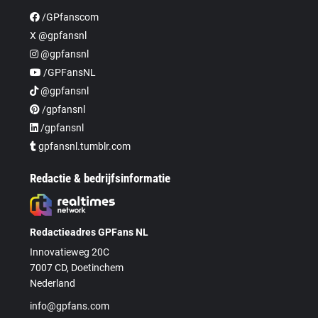
/GPfanscom
X @gpfansnl
@gpfansnl
/GPFansNL
@gpfansnl
/gpfansnl
/gpfansnl
gpfansnl.tumblr.com
Redactie & bedrijfsinformatie
Redactieadres GPFans NL
Innovatieweg 20C
7007 CD, Doetinchem
Nederland
info@gpfans.com