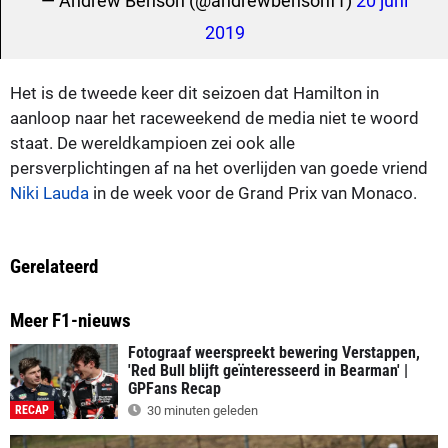
— Andrew Benson (@andrewbensonf1)
20 juni
2019
Het is de tweede keer dit seizoen dat Hamilton in
aanloop naar het raceweekend de media niet te woord
staat. De wereldkampioen zei ook alle
persverplichtingen af na het overlijden van goede vriend
Niki Lauda
in de week voor de Grand Prix van Monaco.
Gerelateerd
Meer F1-nieuws
Fotograaf weerspreekt bewering Verstappen,
'Red Bull blijft geïnteresseerd in Bearman' |
GPFans Recap
RECAP
30 minuten geleden