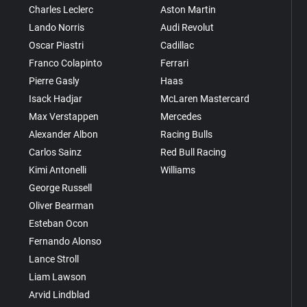
Charles Leclerc
Aston Martin
Lando Norris
Audi Revolut
Oscar Piastri
Cadillac
Franco Colapinto
Ferrari
Pierre Gasly
Haas
Isack Hadjar
McLaren Mastercard
Max Verstappen
Mercedes
Alexander Albon
Racing Bulls
Carlos Sainz
Red Bull Racing
Kimi Antonelli
Williams
George Russell
Oliver Bearman
Esteban Ocon
Fernando Alonso
Lance Stroll
Liam Lawson
Arvid Lindblad