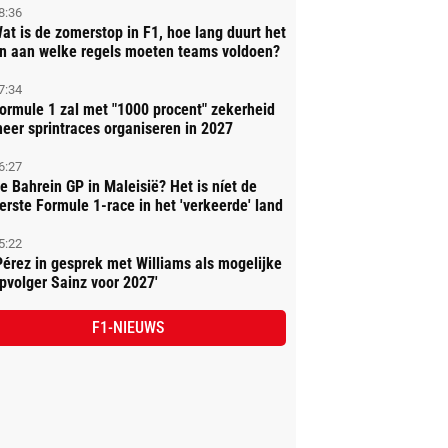
8:36
at is de zomerstop in F1, hoe lang duurt het
n aan welke regels moeten teams voldoen?
7:34
ormule 1 zal met "1000 procent" zekerheid
eer sprintraces organiseren in 2027
6:27
e Bahrein GP in Maleisië? Het is níet de
erste Formule 1-race in het 'verkeerde' land
5:22
Pérez in gesprek met Williams als mogelijke
pvolger Sainz voor 2027'
F1-NIEUWS