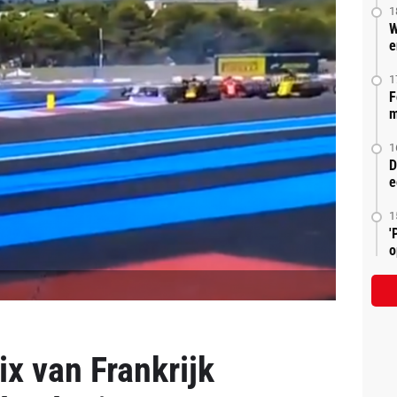
1
W
e
1
F
m
1
D
e
1
'
o
ix van Frankrijk