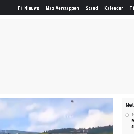
F1 Nieuws
Max Verstappen
Stand
Kalender
F
Net
1
M
s