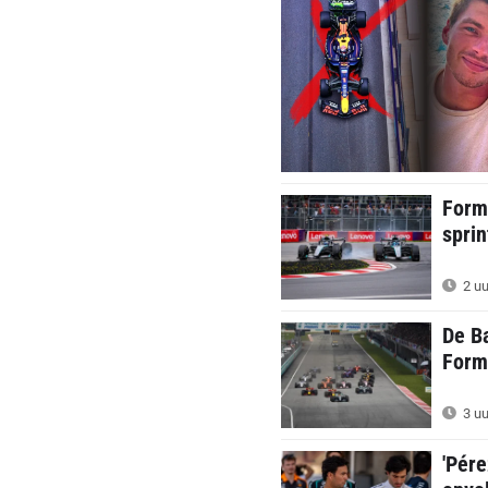
Form
sprin
2 uu
De Ba
Formu
3 uu
'Pére