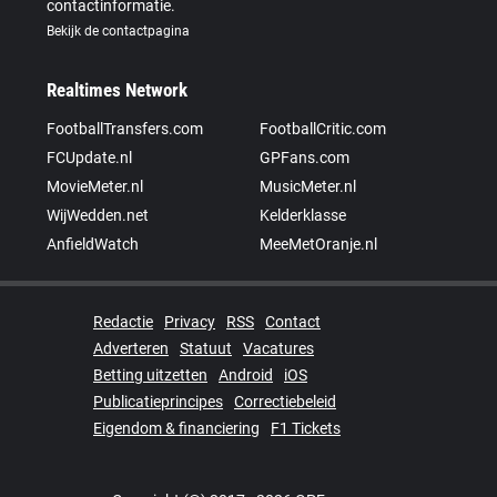
contactinformatie.
Bekijk de contactpagina
Realtimes Network
FootballTransfers.com
FootballCritic.com
FCUpdate.nl
GPFans.com
MovieMeter.nl
MusicMeter.nl
WijWedden.net
Kelderklasse
AnfieldWatch
MeeMetOranje.nl
Redactie
Privacy
RSS
Contact
Adverteren
Statuut
Vacatures
Betting uitzetten
Android
iOS
Publicatieprincipes
Correctiebeleid
Eigendom & financiering
F1 Tickets