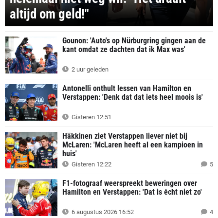
altijd om geld!"
Gounon: 'Auto's op Nürburgring gingen aan de
kant omdat ze dachten dat ik Max was'
2 uur geleden
Antonelli onthult lessen van Hamilton en
Verstappen: 'Denk dat dat iets heel moois is'
Gisteren 12:51
Häkkinen ziet Verstappen liever niet bij
McLaren: 'McLaren heeft al een kampioen in
huis'
Gisteren 12:22
5
F1-fotograaf weerspreekt beweringen over
Hamilton en Verstappen: 'Dat is écht niet zo'
6 augustus 2026 16:52
4