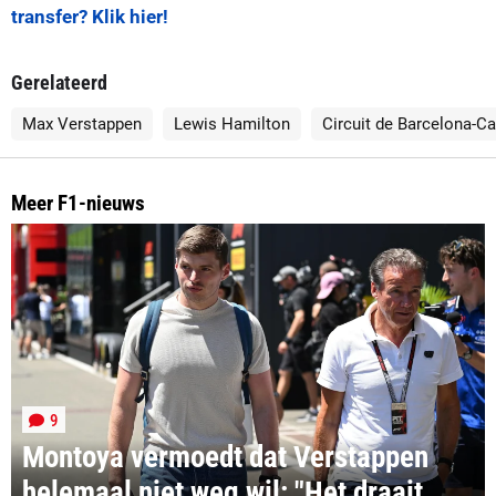
transfer? Klik hier!
Gerelateerd
Max Verstappen
Lewis Hamilton
Circuit de Barcelona-C
Meer F1-nieuws
9
Montoya vermoedt dat Verstappen
helemaal niet weg wil: "Het draait