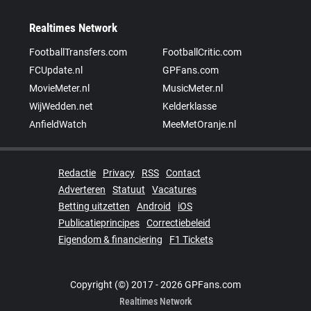
Realtimes Network
FootballTransfers.com
FootballCritic.com
FCUpdate.nl
GPFans.com
MovieMeter.nl
MusicMeter.nl
WijWedden.net
Kelderklasse
AnfieldWatch
MeeMetOranje.nl
Redactie
Privacy
RSS
Contact
Adverteren
Statuut
Vacatures
Betting uitzetten
Android
iOS
Publicatieprincipes
Correctiebeleid
Eigendom & financiering
F1 Tickets
Copyright (©) 2017 - 2026 GPFans.com
Realtimes Network