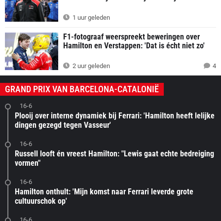
1 uur geleden
F1-fotograaf weerspreekt beweringen over
Hamilton en Verstappen: 'Dat is écht niet zo'
2 uur geleden
4
GRAND PRIX VAN BARCELONA-CATALONIË
16-6
Plooij over interne dynamiek bij Ferrari: 'Hamilton heeft lelijke
dingen gezegd tegen Vasseur'
16-6
Russell looft én vreest Hamilton: "Lewis gaat echte bedreiging
vormen"
16-6
Hamilton onthult: 'Mijn komst naar Ferrari leverde grote
cultuurschok op'
16-6