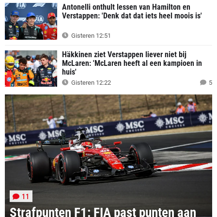
Antonelli onthult lessen van Hamilton en
Verstappen: 'Denk dat dat iets heel moois is'
Gisteren 12:51
Häkkinen ziet Verstappen liever niet bij
McLaren: 'McLaren heeft al een kampioen in
huis'
Gisteren 12:22
5
11
Strafpunten F1: FIA past punten aan