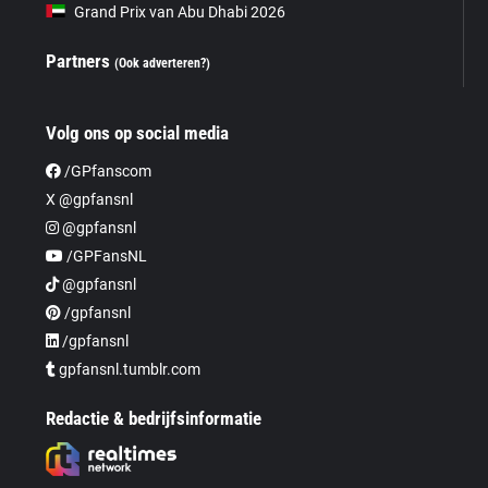
Grand Prix van Abu Dhabi 2026
Partners
(Ook adverteren?)
Volg ons op social media
/GPfanscom
X @gpfansnl
@gpfansnl
/GPFansNL
@gpfansnl
/gpfansnl
/gpfansnl
gpfansnl.tumblr.com
Redactie & bedrijfsinformatie