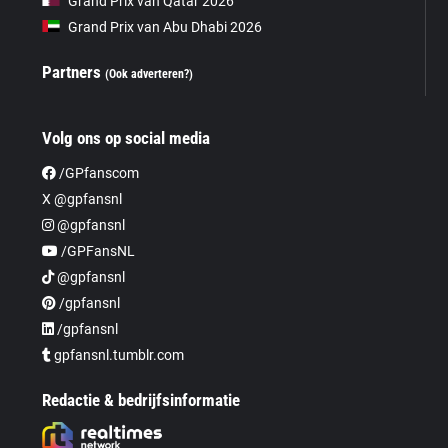
Grand Prix van Qatar 2026
Grand Prix van Abu Dhabi 2026
Partners
(Ook adverteren?)
Volg ons op social media
/GPfanscom
X @gpfansnl
@gpfansnl
/GPFansNL
@gpfansnl
/gpfansnl
/gpfansnl
gpfansnl.tumblr.com
Redactie & bedrijfsinformatie