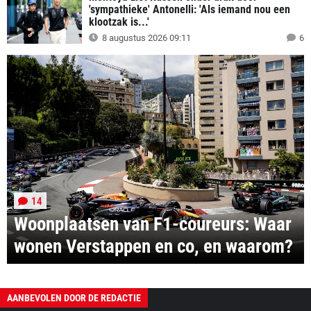
'sympathieke' Antonelli: 'Als iemand nou een
klootzak is...'
8 augustus 2026 09:11
6
14
Woonplaatsen van F1-coureurs: Waar
wonen Verstappen en co, en waarom?
AANBEVOLEN DOOR DE REDACTIE