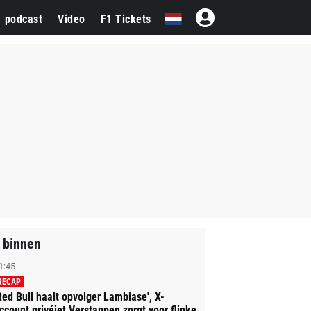
1 podcast
Video
F1 Tickets
 binnen
1:45
RECAP
Red Bull haalt opvolger Lambiase', X-
ccount privéjet Verstappen zorgt voor flinke