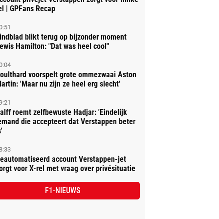
el | GPFans Recap
0:51
indblad blikt terug op bijzonder moment
ewis Hamilton: "Dat was heel cool"
0:04
oulthard voorspelt grote ommezwaai Aston
artin: 'Maar nu zijn ze heel erg slecht'
9:21
alff roemt zelfbewuste Hadjar: 'Eindelijk
emand die accepteert dat Verstappen beter
'
8:33
eautomatiseerd account Verstappen-jet
orgt voor X-rel met vraag over privésituatie
F1-NIEUWS