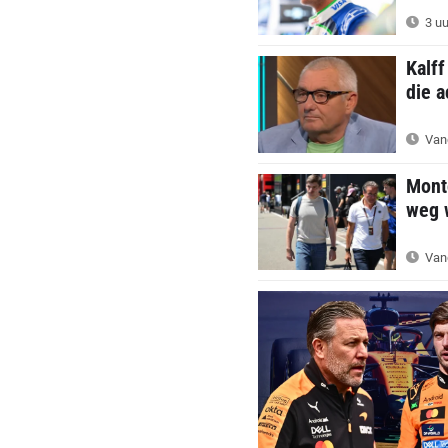
3 uu
Kalff
die a
Van
Mont
weg w
Van