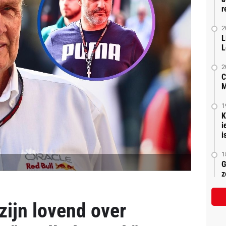
r
2
L
L
2
C
M
1
K
i
is
1
G
z
ijn lovend over