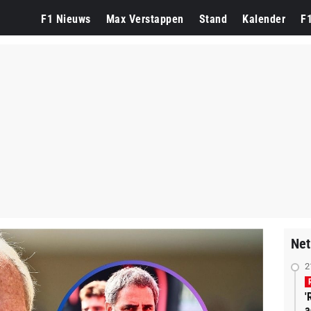
F1 Nieuws
Max Verstappen
Stand
Kalender
F
Net
2
'
a