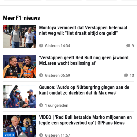
Meer F1-nieuws
Montoya vermoedt dat Verstappen helemaal
niet weg wil: "Het draait altijd om geld!"
Gisteren 14:34
9
'Verstappen geeft Red Bull nog geen jawoord,
McLaren wacht beslissing af'
Gisteren 06:59
10
Gounon: 'Auto's op Nürburgring gingen aan de
kant omdat ze dachten dat ik Max was'
1 uur geleden
VIDEO | 'Red Bull betaalde Marko miljoenen en
legde een spreekverbod op' | GPFans News
VIDEO
Gisteren 11:57