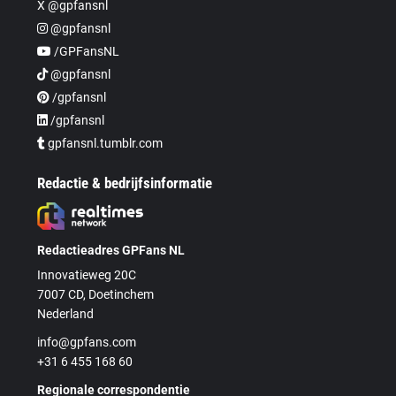
X @gpfansnl
@gpfansnl
/GPFansNL
@gpfansnl
/gpfansnl
/gpfansnl
gpfansnl.tumblr.com
Redactie & bedrijfsinformatie
Redactieadres GPFans NL
Innovatieweg 20C
7007 CD, Doetinchem
Nederland
info@gpfans.com
+31 6 455 168 60
Regionale correspondentie