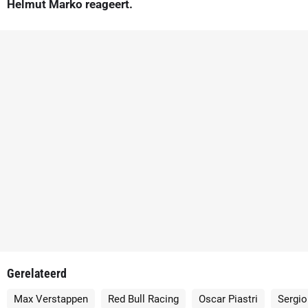
Helmut Marko reageert.
Gerelateerd
Max Verstappen
Red Bull Racing
Oscar Piastri
Sergio