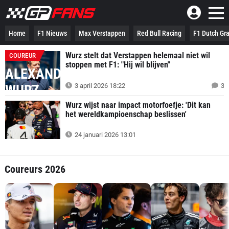
Home
F1 Nieuws
Max Verstappen
Red Bull Racing
F1 Dutch Gra
Wurz stelt dat Verstappen helemaal niet wil
COUREUR
stoppen met F1: "Hij wil blijven"
ALEXANDER
3 april 2026 18:22
3
WURZ
Wurz wijst naar impact motorfoefje: 'Dit kan
het wereldkampioenschap beslissen'
24 januari 2026 13:01
Coureurs 2026