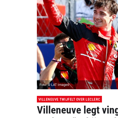
Foto: © LAT Images
VILLENEUVE TWIJFELT OVER LECLERC
Villeneuve legt ving