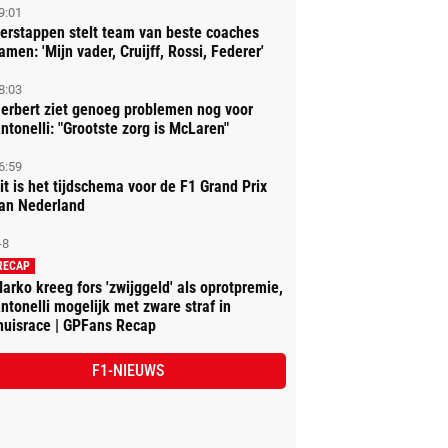
9:01
erstappen stelt team van beste coaches
amen: 'Mijn vader, Cruijff, Rossi, Federer'
8:03
erbert ziet genoeg problemen nog voor
ntonelli: "Grootste zorg is McLaren"
6:59
it is het tijdschema voor de F1 Grand Prix
an Nederland
-8
RECAP
arko kreeg fors 'zwijggeld' als oprotpremie,
ntonelli mogelijk met zware straf in
huisrace | GPFans Recap
F1-NIEUWS