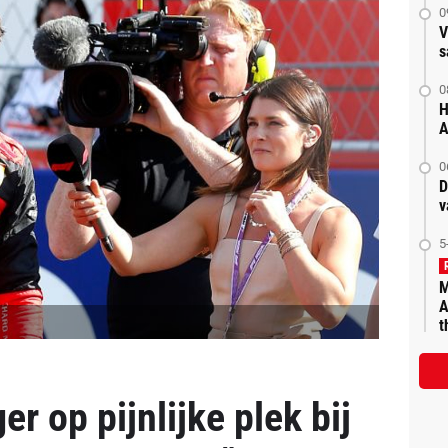
0
V
s
0
H
A
0
D
v
5
M
A
t
er op pijnlijke plek bij