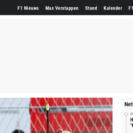
F1 Nieuws
Max Verstappen
Stand
Kalender
F
Net
0
H
"