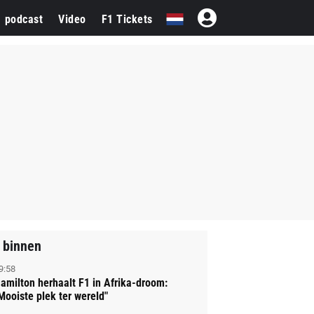
1 podcast
Video
F1 Tickets
 binnen
9:58
amilton herhaalt F1 in Afrika-droom:
Mooiste plek ter wereld"