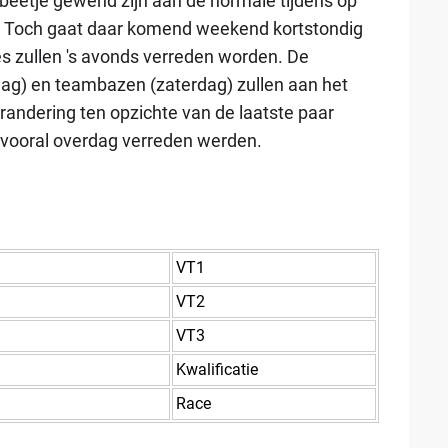
beetje gewend zijn aan de normale tijdens op
. Toch gaat daar komend weekend kortstondig
s zullen 's avonds verreden worden. De
dag) en teambazen (zaterdag) zullen aan het
erandering ten opzichte van de laatste paar
n vooral overdag verreden werden.
VT1
VT2
VT3
Kwalificatie
Race