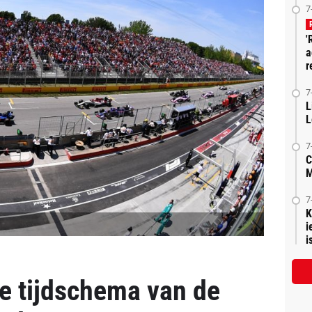
7
'
a
r
7
L
L
7
C
M
7
K
i
is
de tijdschema van de