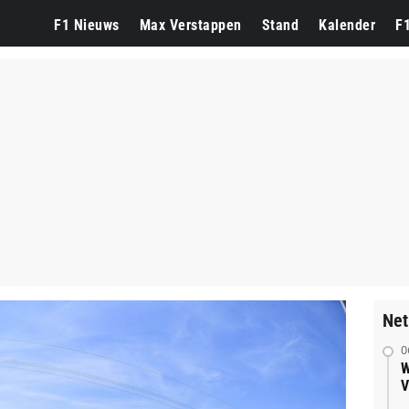
F1 Nieuws
Max Verstappen
Stand
Kalender
F
Net
0
W
V