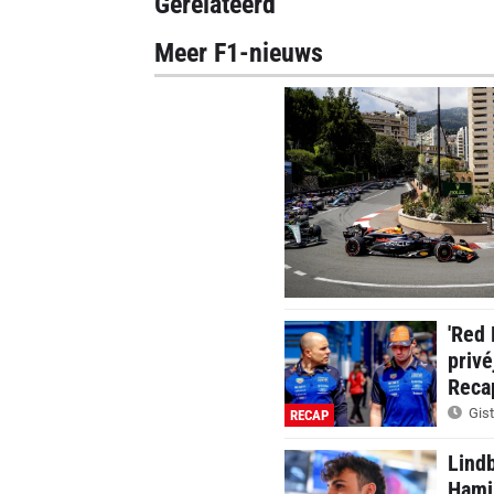
Gerelateerd
Meer F1-nieuws
'Red 
privé
Reca
Gist
RECAP
Lindb
Hamil