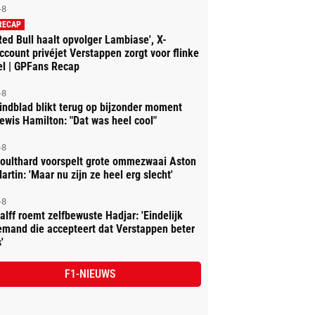
-8
RECAP
Red Bull haalt opvolger Lambiase', X-
ccount privéjet Verstappen zorgt voor flinke
el | GPFans Recap
-8
indblad blikt terug op bijzonder moment
ewis Hamilton: "Dat was heel cool"
-8
oulthard voorspelt grote ommezwaai Aston
artin: 'Maar nu zijn ze heel erg slecht'
-8
alff roemt zelfbewuste Hadjar: 'Eindelijk
emand die accepteert dat Verstappen beter
'
F1-NIEUWS