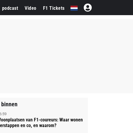
1 podcast
Video
F1 Tickets
 binnen
6:59
oonplaatsen van F1-coureurs: Waar wonen
erstappen en co, en waarom?