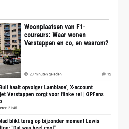
Woonplaatsen van F1-
coureurs: Waar wonen
Verstappen en co, en waarom?
23 minuten geleden
12
Bull haalt opvolger Lambiase', X-account
jet Verstappen zorgt voor flinke rel | GPFans
p
eren 21:45
lad blikt terug op bijzonder moment Lewis
ton: "Dat was heel cool"