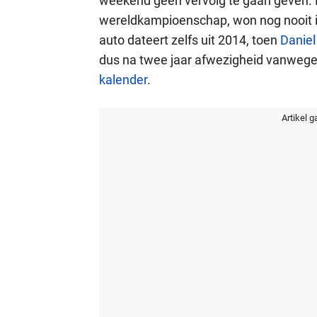
weekend geen vervolg te gaan geven. M
wereldkampioenschap, won nog nooit in
auto dateert zelfs uit 2014, toen
Daniel
dus na twee jaar afwezigheid vanweg
kalender
.
Artikel g