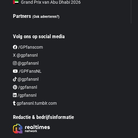
Grand Prix van Abu Dhabi 2026
Partners
(Ook adverteren?)
Volg ons op social media
/GPfanscom
X @gpfansnl
@gpfansnl
/GPFansNL
@gpfansnl
/gpfansnl
/gpfansnl
gpfansnl.tumblr.com
Redactie & bedrijfsinformatie