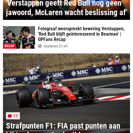
'Verstappen geeft Red Bull nog geen
jawoord, McLaren wacht beslissing af'
Fotograaf weerspreekt bewering Verstappen,
'Red Bull blijft geïnteresseerd in Bearman' |
GPFans Recap
RECAP
Gisteren 21:41
11
Strafpunten F1: FIA past punten aan