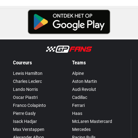
Coureurs
Teams
Lewis Hamilton
Alpine
Charles Leclerc
Aston Martin
Lando Norris
Audi Revolut
Oscar Piastri
Cadillac
Franco Colapinto
Ferrari
Pierre Gasly
Haas
Isack Hadjar
McLaren Mastercard
Max Verstappen
Mercedes
Alexander Albon
Racing Bulls