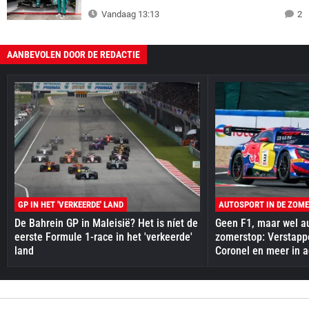
Vandaag 13:13
2
AANBEVOLEN DOOR DE REDACTIE
GP IN HET 'VERKEERDE' LAND
AUTOSPORT IN DE ZOM
De Bahrein GP in Maleisië? Het is níet de
Geen F1, maar wel au
eerste Formule 1-race in het 'verkeerde'
zomerstop: Verstapp
land
Coronel en meer in a