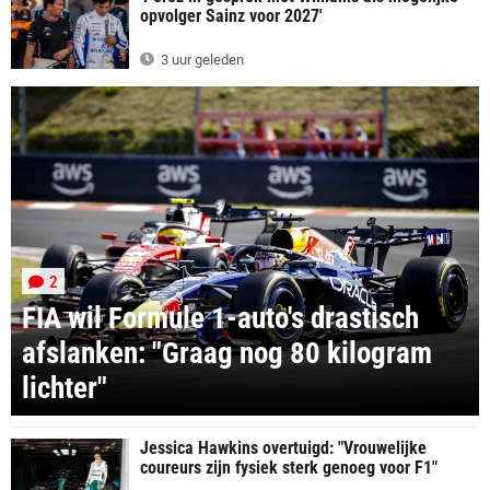
opvolger Sainz voor 2027'
3 uur geleden
2
FIA wil Formule 1-auto's drastisch
afslanken: "Graag nog 80 kilogram
lichter"
Jessica Hawkins overtuigd: "Vrouwelijke
coureurs zijn fysiek sterk genoeg voor F1"