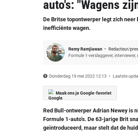
auto's: "Wagens zijn
De Britse topontwerper legt zich neer 
inefficiënte wagen.
Remy Ramjiawan
Redacteur/pre
Formule 1-verslaggever, interviewer,
Donderdag 19 mei 2022 12:13
Laatste upda
Maak ons je Google-favoriet
Red Bull-ontwerper Adrian Newey is n
Formule 1-auto's. De 63-jarige Brit sn
geïntroduceerd, maar stelt dat de huidi