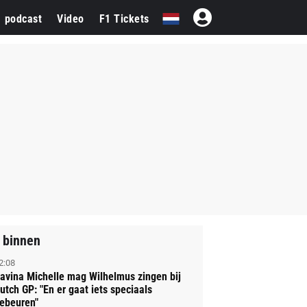
1 podcast
Video
F1 Tickets
 binnen
2:08
avina Michelle mag Wilhelmus zingen bij
utch GP: "En er gaat iets speciaals
ebeuren"