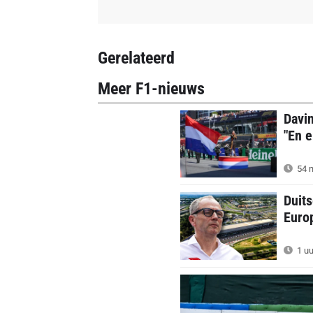
Gerelateerd
Meer F1-nieuws
Davi
"En e
54 m
Duits
Euro
1 uu