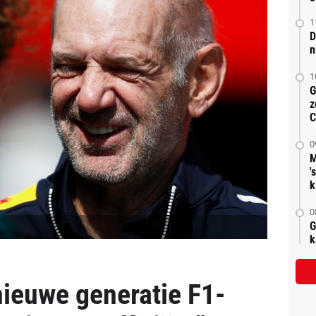
1
D
n
1
G
z
C
0
M
'
k
0
G
k
nieuwe generatie F1-