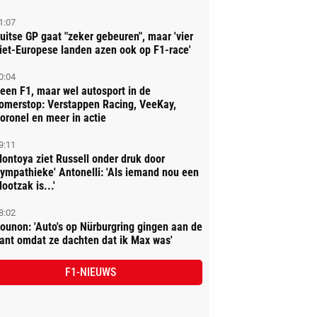
1:07
uitse GP gaat "zeker gebeuren", maar 'vier
iet-Europese landen azen ook op F1-race'
0:04
een F1, maar wel autosport in de
omerstop: Verstappen Racing, VeeKay,
oronel en meer in actie
9:11
ontoya ziet Russell onder druk door
sympathieke' Antonelli: 'Als iemand nou een
lootzak is...'
8:02
ounon: 'Auto's op Nürburgring gingen aan de
ant omdat ze dachten dat ik Max was'
F1-NIEUWS