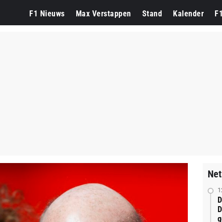
F1 Nieuws
Max Verstappen
Stand
Kalender
F
Net
1
D
D
g