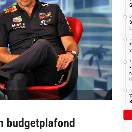
G
6
S
L
6
F
2
6
F
n
d
6
'
B
n budgetplafond