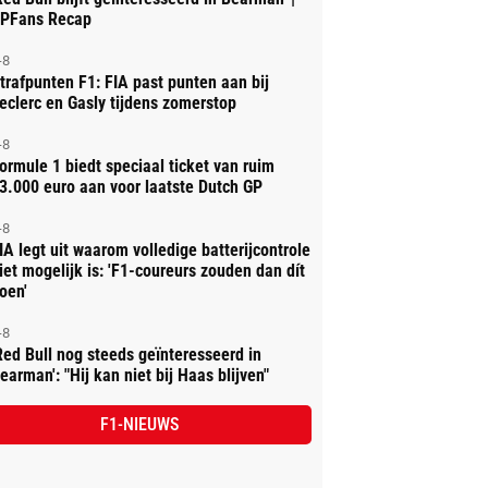
PFans Recap
-8
trafpunten F1: FIA past punten aan bij
eclerc en Gasly tijdens zomerstop
-8
ormule 1 biedt speciaal ticket van ruim
3.000 euro aan voor laatste Dutch GP
-8
IA legt uit waarom volledige batterijcontrole
iet mogelijk is: 'F1-coureurs zouden dan dít
oen'
-8
Red Bull nog steeds geïnteresseerd in
earman': "Hij kan niet bij Haas blijven"
F1-NIEUWS