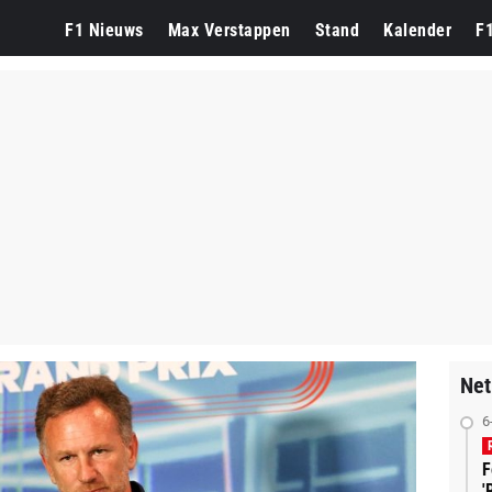
F1 Nieuws
Max Verstappen
Stand
Kalender
F
Net
6
F
'