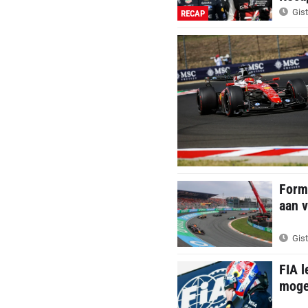
Gist
RECAP
Formu
aan v
Gist
FIA l
mogel