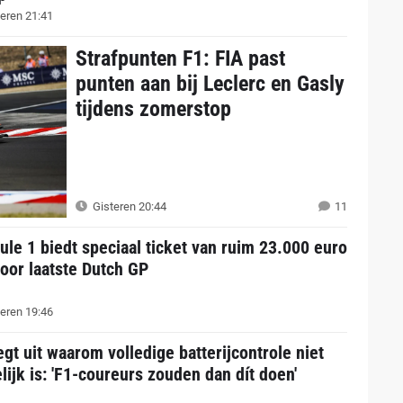
eren 21:41
Strafpunten F1: FIA past
punten aan bij Leclerc en Gasly
tijdens zomerstop
Gisteren 20:44
11
le 1 biedt speciaal ticket van ruim 23.000 euro
oor laatste Dutch GP
eren 19:46
egt uit waarom volledige batterijcontrole niet
ijk is: 'F1-coureurs zouden dan dít doen'