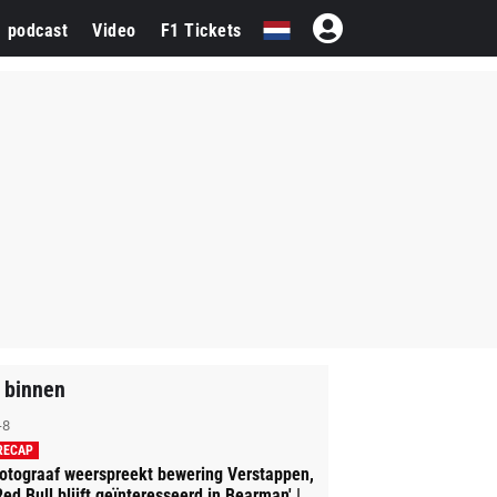
1 podcast
Video
F1 Tickets
 binnen
-8
RECAP
otograaf weerspreekt bewering Verstappen,
Red Bull blijft geïnteresseerd in Bearman' |