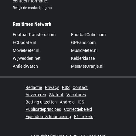
contactinformatie.
Bekijk de contactpagina
Realtimes Network
FootballTransfers.com
FootballCritic.com
FCUpdate.nl
GPFans.com
MovieMeter.nl
MusicMeter.nl
WijWedden.net
Kelderklasse
AnfieldWatch
MeeMetOranje.nl
Redactie
Privacy
RSS
Contact
Adverteren
Statuut
Vacatures
Betting uitzetten
Android
iOS
Publicatieprincipes
Correctiebeleid
Eigendom & financiering
F1 Tickets