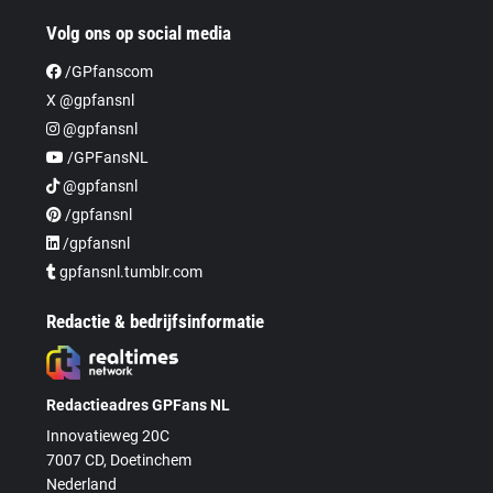
Volg ons op social media
/GPfanscom
X @gpfansnl
@gpfansnl
/GPFansNL
@gpfansnl
/gpfansnl
/gpfansnl
gpfansnl.tumblr.com
Redactie & bedrijfsinformatie
Redactieadres GPFans NL
Innovatieweg 20C
7007 CD, Doetinchem
Nederland