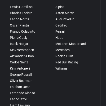
Lewis Hamilton
Alpine
Charles Leclerc
Aston Martin
Lando Norris
Audi Revolut
Oscar Piastri
Cadillac
Franco Colapinto
Ferrari
Pierre Gasly
Haas
Isack Hadjar
McLaren Mastercard
Max Verstappen
Mercedes
Alexander Albon
Racing Bulls
Carlos Sainz
Red Bull Racing
Kimi Antonelli
Williams
George Russell
Oliver Bearman
Esteban Ocon
Fernando Alonso
Lance Stroll
Liam Lawson