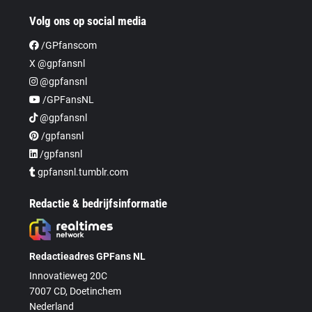
Volg ons op social media
/GPfanscom
X @gpfansnl
@gpfansnl
/GPFansNL
@gpfansnl
/gpfansnl
/gpfansnl
gpfansnl.tumblr.com
Redactie & bedrijfsinformatie
Redactieadres GPFans NL
Innovatieweg 20C
7007 CD, Doetinchem
Nederland