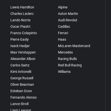
Lewis Hamilton
Alpine
Charles Leclerc
Aston Martin
Lando Norris
Audi Revolut
Oscar Piastri
Cadillac
Franco Colapinto
Ferrari
Pierre Gasly
Haas
Isack Hadjar
McLaren Mastercard
Max Verstappen
Mercedes
Alexander Albon
Racing Bulls
Carlos Sainz
Red Bull Racing
Kimi Antonelli
Williams
George Russell
Oliver Bearman
Esteban Ocon
Fernando Alonso
Lance Stroll
Liam Lawson