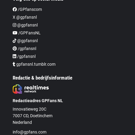
/GPfanscom
X @gpfansnl
@gpfansnl
/GPFansNL
@gpfansnl
/gpfansnl
/gpfansnl
gpfansnl.tumblr.com
Redactie & bedrijfsinformatie
Redactieadres GPFans NL
Innovatieweg 20C
7007 CD, Doetinchem
Nederland
info@gpfans.com