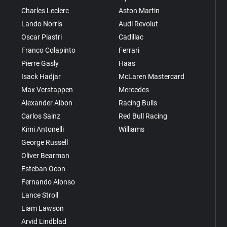
Charles Leclerc
Aston Martin
Lando Norris
Audi Revolut
Oscar Piastri
Cadillac
Franco Colapinto
Ferrari
Pierre Gasly
Haas
Isack Hadjar
McLaren Mastercard
Max Verstappen
Mercedes
Alexander Albon
Racing Bulls
Carlos Sainz
Red Bull Racing
Kimi Antonelli
Williams
George Russell
Oliver Bearman
Esteban Ocon
Fernando Alonso
Lance Stroll
Liam Lawson
Arvid Lindblad