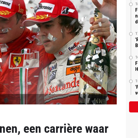
1
F
n
d
1
'
B
1
F
H
1
'
v
nen, een carrière waar