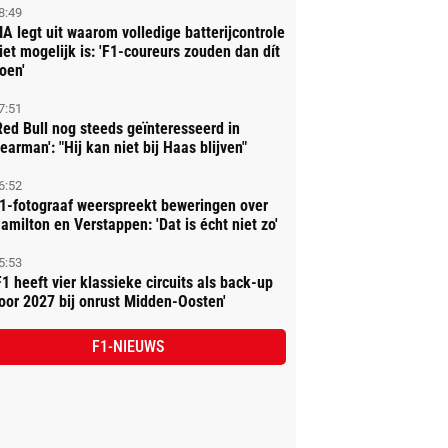
8:49
IA legt uit waarom volledige batterijcontrole
iet mogelijk is: 'F1-coureurs zouden dan dít
oen'
7:51
Red Bull nog steeds geïnteresseerd in
earman': "Hij kan niet bij Haas blijven"
6:52
1-fotograaf weerspreekt beweringen over
amilton en Verstappen: 'Dat is écht niet zo'
5:53
F1 heeft vier klassieke circuits als back-up
oor 2027 bij onrust Midden-Oosten'
F1-NIEUWS