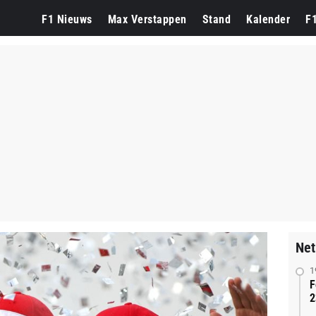
F1 Nieuws
Max Verstappen
Stand
Kalender
F
Net
1
F
2