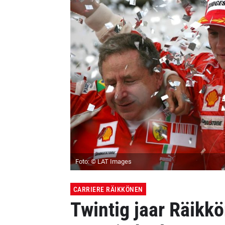
Foto: © LAT Images
CARRIERE RÄIKKÖNEN
Twintig jaar Räikkö