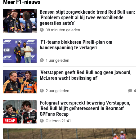
Meer F1-nieuws
Benson stipt zorgwekkende trend Red Bull aan:
'Probleem speelt al bij twee verschillende
generaties auto's'
38 minuten geleden
'F1-teams blokkeren Pirelli-plan om
bandenspanning te verlagen'
1 uur geleden
'Verstappen geeft Red Bull nog geen jawoord,
McLaren wacht beslissing af'
2 uur geleden
4
Fotograaf weerspreekt bewering Verstappen,
'Red Bull blijft geïnteresseerd in Bearman' |
GPFans Recap
RECAP
Gisteren 21:41