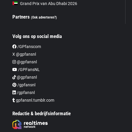
Grand Prix van Abu Dhabi 2026
Partners
(Ook adverteren?)
Volg ons op social media
/GPfanscom
X @gpfansnl
@gpfansnl
/GPFansNL
@gpfansnl
/gpfansnl
/gpfansnl
gpfansnl.tumblr.com
Redactie & bedrijfsinformatie