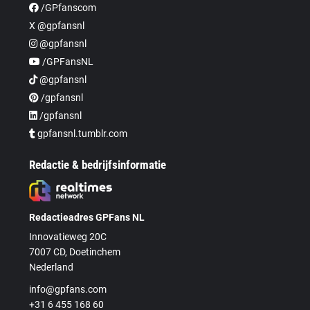
/GPfanscom
X @gpfansnl
@gpfansnl
/GPFansNL
@gpfansnl
/gpfansnl
/gpfansnl
gpfansnl.tumblr.com
Redactie & bedrijfsinformatie
Redactieadres GPFans NL
Innovatieweg 20C
7007 CD, Doetinchem
Nederland
info@gpfans.com
+31 6 455 168 60