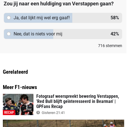
Zou jij naar een huldiging van Verstappen gaan?
Ja, dat lijkt mij wel erg gaaf!
58
%
Nee, dat is niets voor mij
42
%
716
stemmen
Gerelateerd
Meer F1-nieuws
Fotograaf weerspreekt bewering Verstappen,
'Red Bull blijft geïnteresseerd in Bearman' |
GPFans Recap
RECAP
Gisteren 21:41