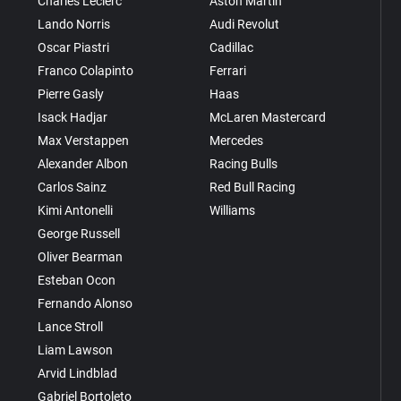
Charles Leclerc
Aston Martin
Lando Norris
Audi Revolut
Oscar Piastri
Cadillac
Franco Colapinto
Ferrari
Pierre Gasly
Haas
Isack Hadjar
McLaren Mastercard
Max Verstappen
Mercedes
Alexander Albon
Racing Bulls
Carlos Sainz
Red Bull Racing
Kimi Antonelli
Williams
George Russell
Oliver Bearman
Esteban Ocon
Fernando Alonso
Lance Stroll
Liam Lawson
Arvid Lindblad
Gabriel Bortoleto