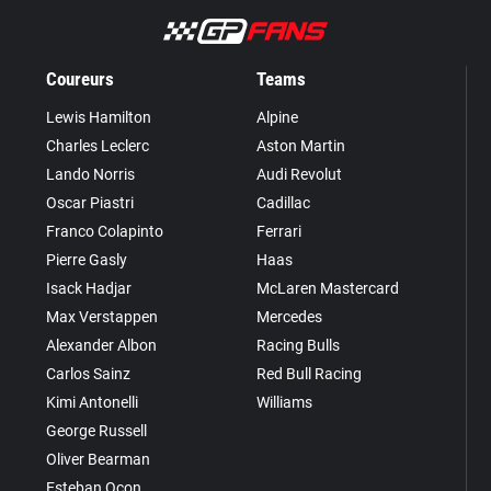
Coureurs
Teams
Lewis Hamilton
Alpine
Charles Leclerc
Aston Martin
Lando Norris
Audi Revolut
Oscar Piastri
Cadillac
Franco Colapinto
Ferrari
Pierre Gasly
Haas
Isack Hadjar
McLaren Mastercard
Max Verstappen
Mercedes
Alexander Albon
Racing Bulls
Carlos Sainz
Red Bull Racing
Kimi Antonelli
Williams
George Russell
Oliver Bearman
Esteban Ocon