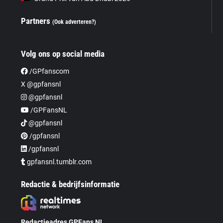
Partners
(Ook adverteren?)
Volg ons op social media
/GPfanscom
X @gpfansnl
@gpfansnl
/GPFansNL
@gpfansnl
/gpfansnl
/gpfansnl
gpfansnl.tumblr.com
Redactie & bedrijfsinformatie
Redactieadres GPFans NL