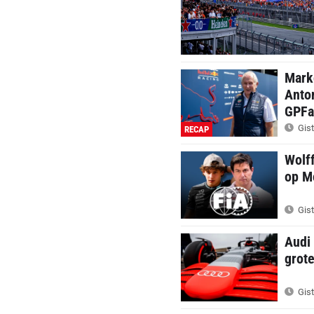
Marko
Anton
GPFa
Gist
RECAP
Wolff
op M
Gist
Audi 
grot
Gist