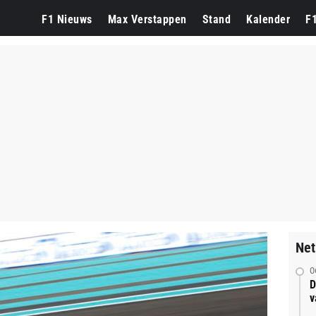
F1 Nieuws
Max Verstappen
Stand
Kalender
F
Net
0
D
v