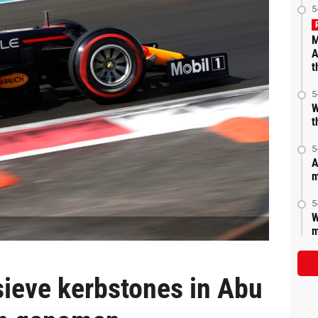
5
M
A
t
5
W
t
5
A
m
5
W
m
ssieve kerbstones in Abu