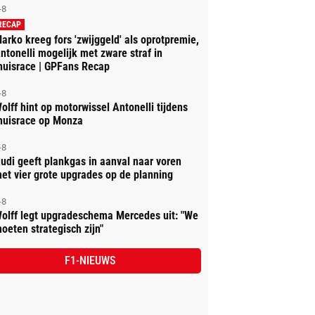
-8
RECAP
arko kreeg fors 'zwijggeld' als oprotpremie,
ntonelli mogelijk met zware straf in
huisrace | GPFans Recap
-8
olff hint op motorwissel Antonelli tijdens
huisrace op Monza
-8
udi geeft plankgas in aanval naar voren
et vier grote upgrades op de planning
-8
olff legt upgradeschema Mercedes uit: "We
oeten strategisch zijn"
F1-NIEUWS