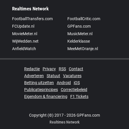
Realtimes Network
FootballTransfers.com
FootballCritic.com
FCUpdate.nl
GPFans.com
MovieMeter.nl
MusicMeter.nl
WijWedden.net
Kelderklasse
AnfieldWatch
MeeMetOranje.nl
Redactie
Privacy
RSS
Contact
Adverteren
Statuut
Vacatures
Betting uitzetten
Android
iOS
Publicatieprincipes
Correctiebeleid
Eigendom & financiering
F1 Tickets
Copyright (©) 2017 - 2026 GPFans.com
Realtimes Network