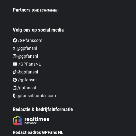
Partners
(Ook adverteren?)
Volg ons op social media
/GPfanscom
X @gpfansnl
@gpfansnl
/GPFansNL
@gpfansnl
/gpfansnl
/gpfansnl
gpfansnl.tumblr.com
Redactie & bedrijfsinformatie
Redactieadres GPFans NL