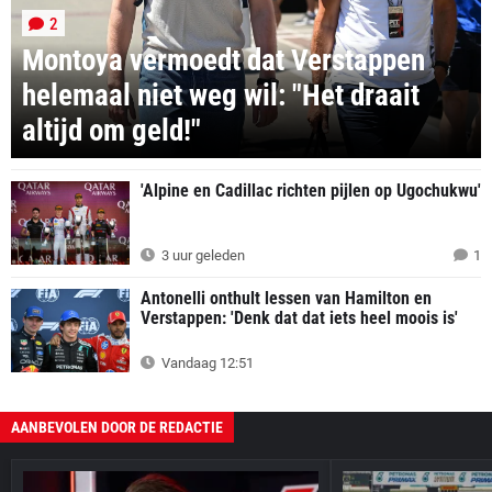
2
Montoya vermoedt dat Verstappen
helemaal niet weg wil: "Het draait
altijd om geld!"
'Alpine en Cadillac richten pijlen op Ugochukwu'
3 uur geleden
1
Antonelli onthult lessen van Hamilton en
Verstappen: 'Denk dat dat iets heel moois is'
Vandaag 12:51
AANBEVOLEN DOOR DE REDACTIE