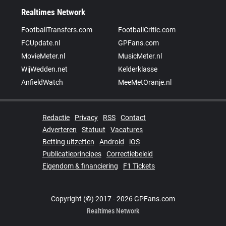
Realtimes Network
FootballTransfers.com
FootballCritic.com
FCUpdate.nl
GPFans.com
MovieMeter.nl
MusicMeter.nl
WijWedden.net
Kelderklasse
AnfieldWatch
MeeMetOranje.nl
Redactie
Privacy
RSS
Contact
Adverteren
Statuut
Vacatures
Betting uitzetten
Android
iOS
Publicatieprincipes
Correctiebeleid
Eigendom & financiering
F1 Tickets
Copyright (©) 2017 - 2026 GPFans.com
Realtimes Network