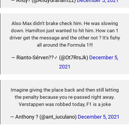
— Andy? (@AndyGraham22)
December 5, 2021
Also Max didn't brake check him. He was slowing
down. Hamilton just wanted to hit him. How can 1
driver get the message and the other not ? It's fishy
all around the Formula 1!!!
— Rianto-Sérven??‍♂️ (@Ot7RrsJk)
December 5,
2021
Imagine giving the place back and then still letting
the penalty because you re-passed right away.
Verstappen was robbed today, F1 is a joke
— Anthony ? (@ant_iuculano)
December 5, 2021