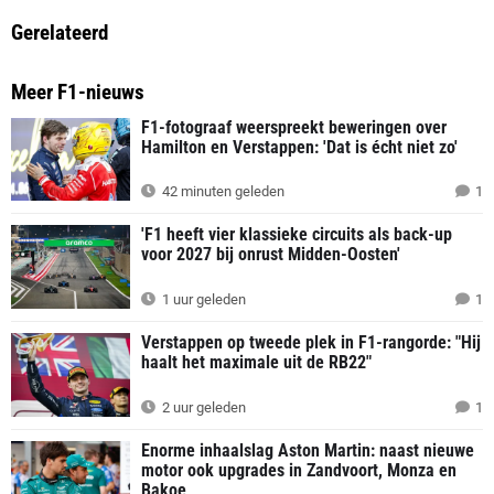
Gerelateerd
Meer F1-nieuws
F1-fotograaf weerspreekt beweringen over
Hamilton en Verstappen: 'Dat is écht niet zo'
42 minuten geleden
1
'F1 heeft vier klassieke circuits als back-up
voor 2027 bij onrust Midden-Oosten'
1 uur geleden
1
Verstappen op tweede plek in F1-rangorde: "Hij
haalt het maximale uit de RB22"
2 uur geleden
1
Enorme inhaalslag Aston Martin: naast nieuwe
motor ook upgrades in Zandvoort, Monza en
Bakoe