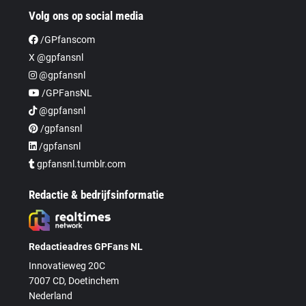
Volg ons op social media
/GPfanscom
X @gpfansnl
@gpfansnl
/GPFansNL
@gpfansnl
/gpfansnl
/gpfansnl
gpfansnl.tumblr.com
Redactie & bedrijfsinformatie
Redactieadres GPFans NL
Innovatieweg 20C
7007 CD, Doetinchem
Nederland