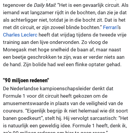
tegenover de
Daily Mail
: “Het is een gevaarlijk circuit. Als
iemand wat langzamer rijdt in de bochten, dan zie je dat
als achterligger niet, totdat je in die bocht zit. Dat is het
met dit circuit, er zijn zoveel blinde bochten.”
Ferrari
’s
Charles Leclerc
heeft dat vrijdag tijdens de tweede vrije
training aan den lijve ondervonden. Zo vloog de
Monegask met hoge snelheid de baan af, maar naast
een beetje geschrokken te zijn, was er verder niets aan
de hand. Zijn bolide had wel een flinke optater gehad.
"90 miljoen redenen"
De Nederlandse kampioenschapsleider denkt dat
Formule 1 voor dit circuit heeft gekozen om de
amusementswaarde in plaats van de veiligheid van de
coureurs. “Eigenlijk begrijp ik niet helemaal wie dit soort
banen goedkeurt”, stelt hij. Hij vervolgt sarcastisch: “Het
is natuurlijk een geweldig idee. Formule 1 heeft, denk ik,
zo’n 90 miljoen redenen om hier te gaan racen.”