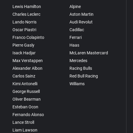
Lewis Hamilton
Alpine
Charles Leclerc
Aston Martin
Lando Norris
Audi Revolut
Oscar Piastri
Cadillac
Franco Colapinto
Ferrari
Pierre Gasly
Haas
Isack Hadjar
McLaren Mastercard
Max Verstappen
Mercedes
Alexander Albon
Racing Bulls
Carlos Sainz
Red Bull Racing
Kimi Antonelli
Williams
George Russell
Oliver Bearman
Esteban Ocon
Fernando Alonso
Lance Stroll
Liam Lawson