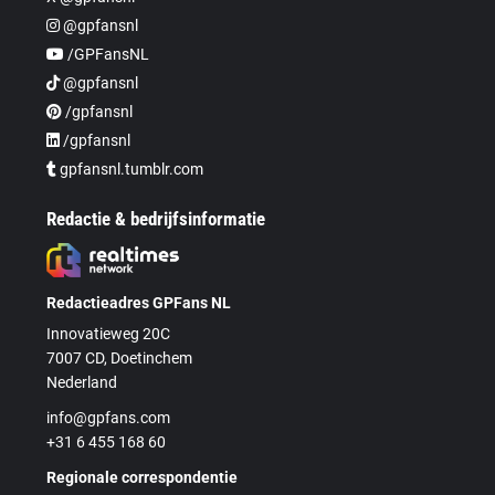
@gpfansnl
/GPFansNL
@gpfansnl
/gpfansnl
/gpfansnl
gpfansnl.tumblr.com
Redactie & bedrijfsinformatie
Redactieadres GPFans NL
Innovatieweg 20C
7007 CD, Doetinchem
Nederland
info@gpfans.com
+31 6 455 168 60
Regionale correspondentie