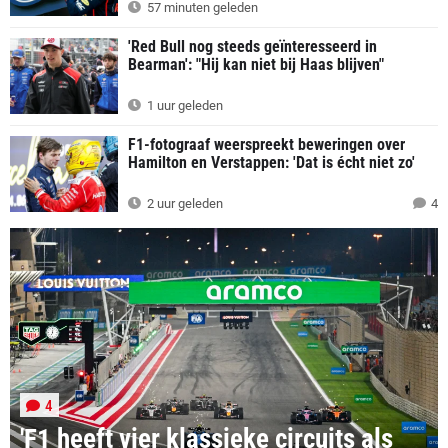
57 minuten geleden
'Red Bull nog steeds geïnteresseerd in
Bearman': "Hij kan niet bij Haas blijven"
1 uur geleden
F1-fotograaf weerspreekt beweringen over
Hamilton en Verstappen: 'Dat is écht niet zo'
2 uur geleden
4
4
'F1 heeft vier klassieke circuits als