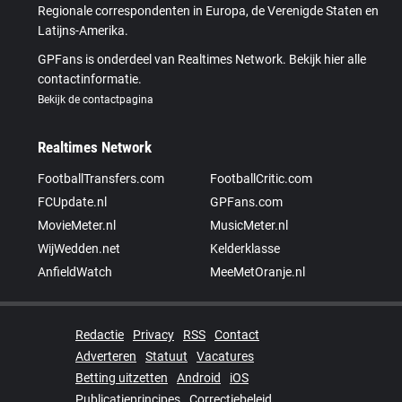
Regionale correspondenten in Europa, de Verenigde Staten en
Latijns-Amerika.
GPFans is onderdeel van Realtimes Network. Bekijk hier alle
contactinformatie.
Bekijk de contactpagina
Realtimes Network
FootballTransfers.com
FootballCritic.com
FCUpdate.nl
GPFans.com
MovieMeter.nl
MusicMeter.nl
WijWedden.net
Kelderklasse
AnfieldWatch
MeeMetOranje.nl
Redactie
Privacy
RSS
Contact
Adverteren
Statuut
Vacatures
Betting uitzetten
Android
iOS
Publicatieprincipes
Correctiebeleid