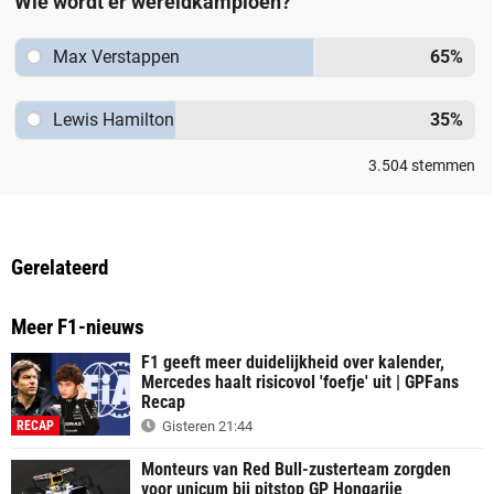
Wie wordt er wereldkampioen?
Max Verstappen
65
%
Lewis Hamilton
35
%
3.504
stemmen
Gerelateerd
Meer F1-nieuws
F1 geeft meer duidelijkheid over kalender,
Mercedes haalt risicovol 'foefje' uit | GPFans
Recap
RECAP
Gisteren 21:44
Monteurs van Red Bull-zusterteam zorgden
voor unicum bij pitstop GP Hongarije