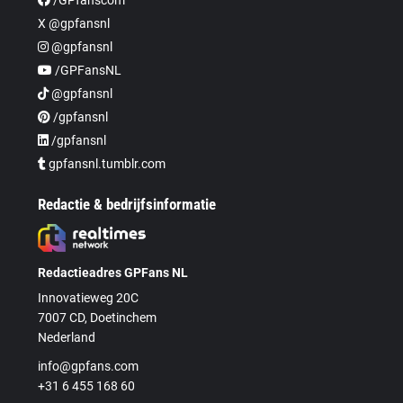
X @gpfansnl
@gpfansnl
/GPFansNL
@gpfansnl
/gpfansnl
/gpfansnl
gpfansnl.tumblr.com
Redactie & bedrijfsinformatie
Redactieadres GPFans NL
Innovatieweg 20C
7007 CD, Doetinchem
Nederland
info@gpfans.com
+31 6 455 168 60