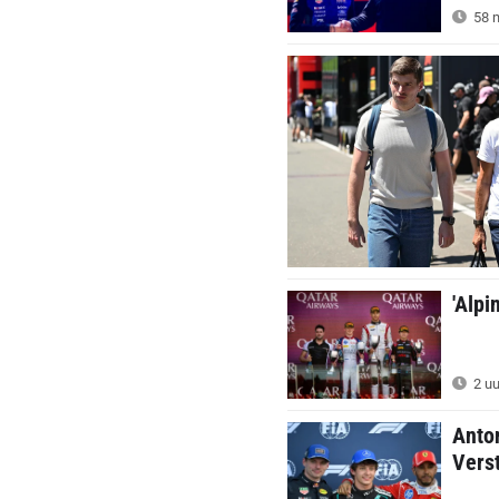
58 m
'Alpi
2 uu
Anton
Verst