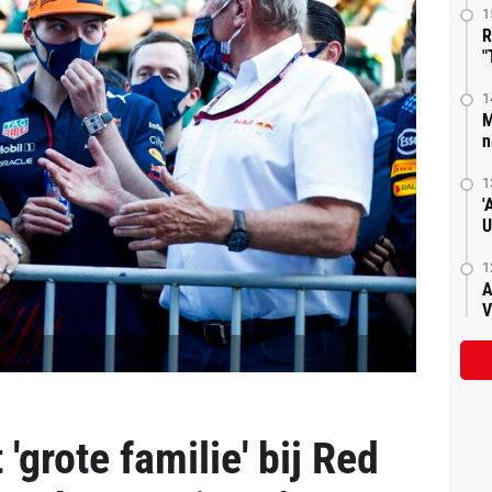
1
R
"
1
M
n
1
'
U
1
A
V
'grote familie' bij Red