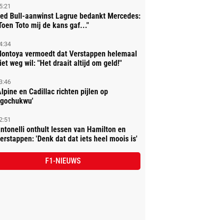
5:21
ed Bull-aanwinst Lagrue bedankt Mercedes:
Toen Toto mij de kans gaf..."
4:34
ontoya vermoedt dat Verstappen helemaal
iet weg wil: "Het draait altijd om geld!"
3:46
Alpine en Cadillac richten pijlen op
gochukwu'
2:51
ntonelli onthult lessen van Hamilton en
erstappen: 'Denk dat dat iets heel moois is'
F1-NIEUWS