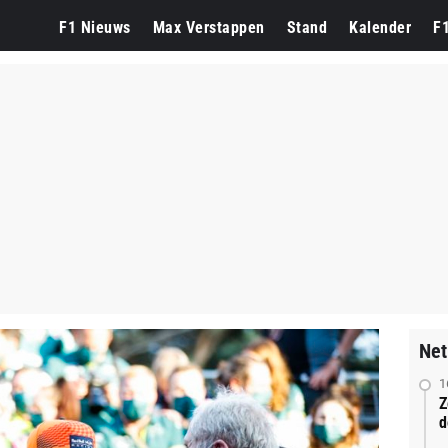
F1 Nieuws
Max Verstappen
Stand
Kalender
F
Net
1
Z
d