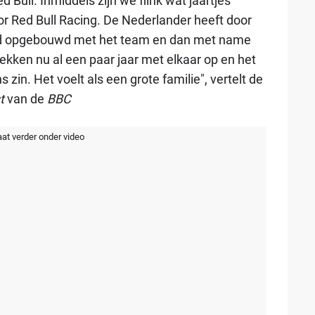
 Bull. Inmiddels zijn we flink wat jaartjes
oor Red Bull Racing. De Nederlander heeft door
and opgebouwd met het team en dan met name
kken nu al een paar jaar met elkaar op en het
zin. Het voelt als een grote familie", vertelt de
st
van de
BBC
aat verder onder video