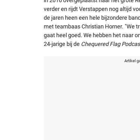
in 2016 overgeplaatst naar het grote Red
verder en rijdt Verstappen nog altijd v
de jaren heen een hele bijzondere b
met teambaas Christian Horner. "We tre
gaat heel goed. We hebben het naar ons 
24-jarige bij de
Chequered Flag Podca
Artikel g