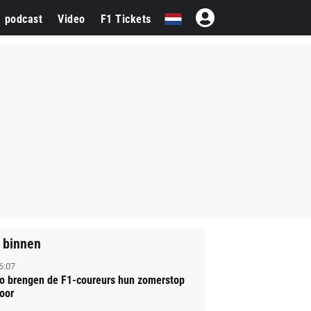
1 podcast
Video
F1 Tickets
 binnen
6:07
o brengen de F1-coureurs hun zomerstop
oor