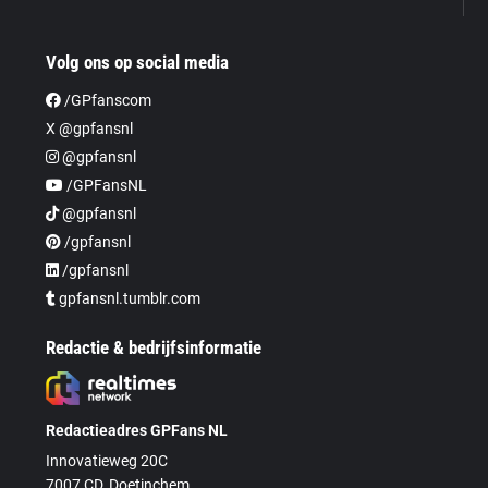
Volg ons op social media
/GPfanscom
X @gpfansnl
@gpfansnl
/GPFansNL
@gpfansnl
/gpfansnl
/gpfansnl
gpfansnl.tumblr.com
Redactie & bedrijfsinformatie
Redactieadres GPFans NL
Innovatieweg 20C
7007 CD, Doetinchem