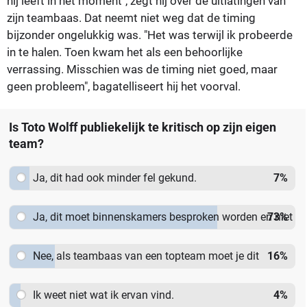
hij leeft in het moment", zegt hij over de uitlatingen van
zijn teambaas. Dat neemt niet weg dat de timing
bijzonder ongelukkig was. "Het was terwijl ik probeerde
in te halen. Toen kwam het als een behoorlijke
verrassing. Misschien was de timing niet goed, maar
geen probleem", bagatelliseert hij het voorval.
Is Toto Wolff publiekelijk te kritisch op zijn eigen
team?
Ja, dit had ook minder fel gekund.
7
%
Ja, dit moet binnenskamers besproken worden en niet
73
%
in de media.
Nee, als teambaas van een topteam moet je dit
16
%
kunnen zeggen.
Ik weet niet wat ik ervan vind.
4
%