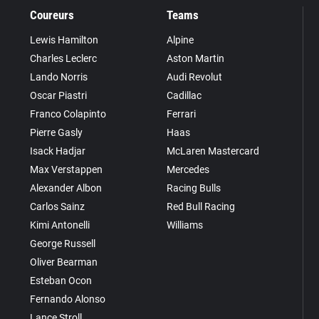
Coureurs
Teams
Lewis Hamilton
Alpine
Charles Leclerc
Aston Martin
Lando Norris
Audi Revolut
Oscar Piastri
Cadillac
Franco Colapinto
Ferrari
Pierre Gasly
Haas
Isack Hadjar
McLaren Mastercard
Max Verstappen
Mercedes
Alexander Albon
Racing Bulls
Carlos Sainz
Red Bull Racing
Kimi Antonelli
Williams
George Russell
Oliver Bearman
Esteban Ocon
Fernando Alonso
Lance Stroll