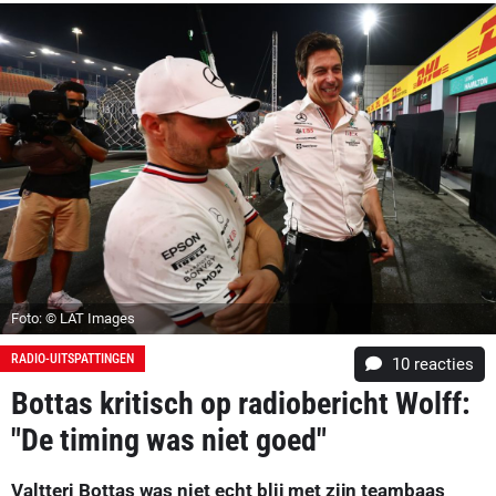
Foto: © LAT Images
RADIO-UITSPATTINGEN
10
reacties
Bottas kritisch op radiobericht Wolff:
"De timing was niet goed"
Valtteri Bottas was niet echt blij met zijn teambaas