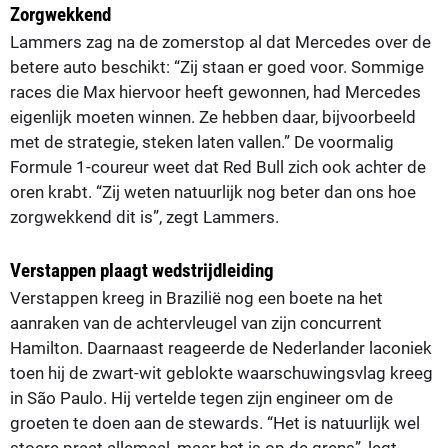
Zorgwekkend
Lammers zag na de zomerstop al dat Mercedes over de
betere auto beschikt: “Zij staan er goed voor. Sommige
races die Max hiervoor heeft gewonnen, had Mercedes
eigenlijk moeten winnen. Ze hebben daar, bijvoorbeeld
met de strategie, steken laten vallen.” De voormalig
Formule 1-coureur weet dat Red Bull zich ook achter de
oren krabt. “Zij weten natuurlijk nog beter dan ons hoe
zorgwekkend dit is”, zegt Lammers.
Verstappen plaagt wedstrijdleiding
Verstappen kreeg in Brazilië nog een boete na het
aanraken van de achtervleugel van zijn concurrent
Hamilton. Daarnaast reageerde de Nederlander laconiek
toen hij de zwart-wit geblokte waarschuwingsvlag kreeg
in São Paulo. Hij vertelde tegen zijn engineer om de
groeten te doen aan de stewards. “Het is natuurlijk wel
stoere praat allemaal, maar het is op de grens”, legt