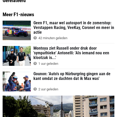
Gerelateerd
Meer F1-nieuws
Geen F1, maar wel autosport in de zomerstop:
Verstappen Racing, VeeKay, Coronel en meer in
actie
42 minuten geleden
Montoya ziet Russell onder druk door
'sympathieke' Antonelli: 'Als iemand nou een
klootzak is...'
1 uur geleden
Gounon: 'Auto's op Nürburgring gingen aan de
kant omdat ze dachten dat ik Max was'
2 uur geleden