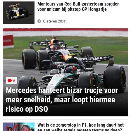
Monteurs van Red Bull-zusterteam zorgden
voor unicum bij pitstop GP Hongarije
Gisteren 20:41
6
Mercedes hanteert bizar trucje voor
meer snelheid, maar loopt hiermee
risico op DSQ
Wat is de zomerstop in F1, hoe lang duurt het
en aan welke regels moeten teams voldoen?