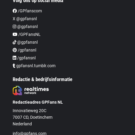
Volg ons op social media
/GPfanscom
X @gpfansnl
@gpfansnl
/GPFansNL
@gpfansnl
/gpfansnl
/gpfansnl
gpfansnl.tumblr.com
Redactie & bedrijfsinformatie
Redactieadres GPFans NL
Innovatieweg 20C
7007 CD, Doetinchem
Nederland
info@gpfans.com