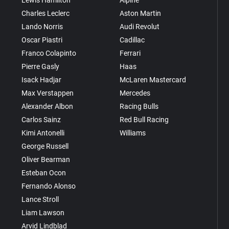
Charles Leclerc
Aston Martin
Lando Norris
Audi Revolut
Oscar Piastri
Cadillac
Franco Colapinto
Ferrari
Pierre Gasly
Haas
Isack Hadjar
McLaren Mastercard
Max Verstappen
Mercedes
Alexander Albon
Racing Bulls
Carlos Sainz
Red Bull Racing
Kimi Antonelli
Williams
George Russell
Oliver Bearman
Esteban Ocon
Fernando Alonso
Lance Stroll
Liam Lawson
Arvid Lindblad