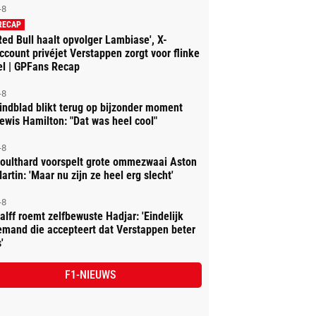
-8
RECAP
Red Bull haalt opvolger Lambiase', X-
ccount privéjet Verstappen zorgt voor flinke
el | GPFans Recap
-8
indblad blikt terug op bijzonder moment
ewis Hamilton: "Dat was heel cool"
-8
oulthard voorspelt grote ommezwaai Aston
artin: 'Maar nu zijn ze heel erg slecht'
-8
alff roemt zelfbewuste Hadjar: 'Eindelijk
emand die accepteert dat Verstappen beter
'
F1-NIEUWS