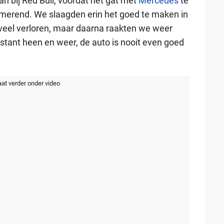
 bij Red Bull, voordat het gat met
Mercedes
te
armerend. We slaagden erin het goed te maken in
 veel verloren, maar daarna raakten we weer
nstant heen en weer, de auto is nooit even goed
aat verder onder video