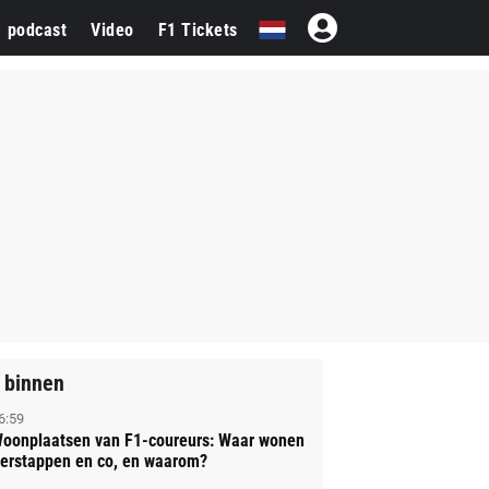
1 podcast
Video
F1 Tickets
 binnen
6:59
oonplaatsen van F1-coureurs: Waar wonen
erstappen en co, en waarom?