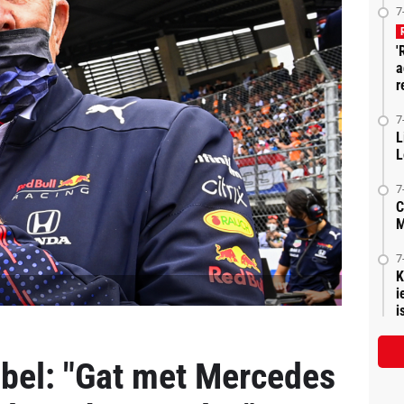
7
'
a
r
7
L
L
7
C
M
7
K
i
is
 bel: "Gat met Mercedes