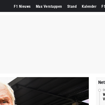
F1 Nieuws
Max Verstappen
Stand
Kalender
F
Net
0
W
V