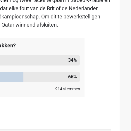
 Met nog twee races te gaan in Saoedi-Arabië en
 dat elke fout van de Brit of de Nederlander
reldkampioenschap. Om dit te bewerkstelligen
n Qatar winnend afsluiten.
pakken?
34
%
66
%
914
stemmen