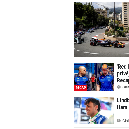
'Red 
privé
Reca
Gist
RECAP
Lindb
Hamil
Gist