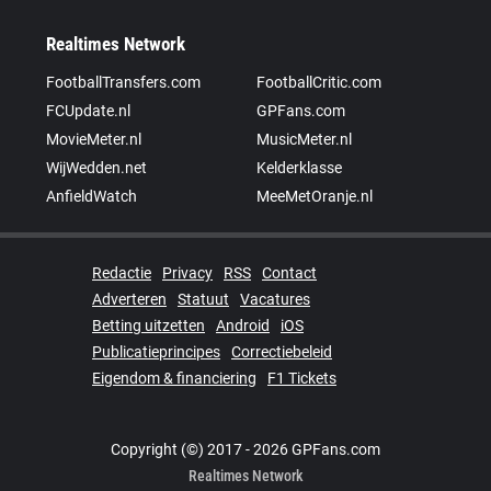
Realtimes Network
FootballTransfers.com
FootballCritic.com
FCUpdate.nl
GPFans.com
MovieMeter.nl
MusicMeter.nl
WijWedden.net
Kelderklasse
AnfieldWatch
MeeMetOranje.nl
Redactie
Privacy
RSS
Contact
Adverteren
Statuut
Vacatures
Betting uitzetten
Android
iOS
Publicatieprincipes
Correctiebeleid
Eigendom & financiering
F1 Tickets
Copyright (©) 2017 - 2026 GPFans.com
Realtimes Network