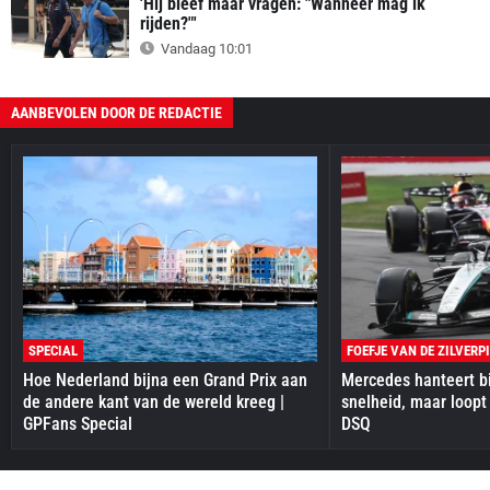
'Hij bleef maar vragen: "Wanneer mag ik
rijden?"'
Vandaag 10:01
AANBEVOLEN DOOR DE REDACTIE
SPECIAL
FOEFJE VAN DE ZILVERP
Hoe Nederland bijna een Grand Prix aan
Mercedes hanteert bi
de andere kant van de wereld kreeg |
snelheid, maar loopt
GPFans Special
DSQ