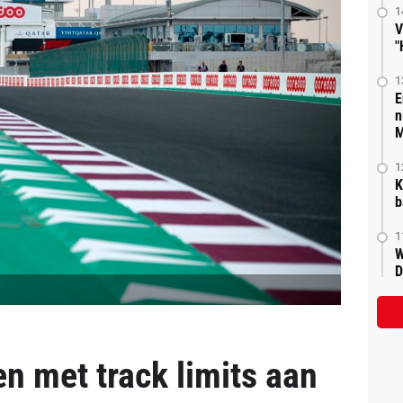
1
V
"
1
E
n
M
1
K
b
1
W
D
en met track limits aan