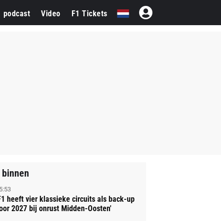
1 podcast
Video
F1 Tickets
 binnen
5:53
F1 heeft vier klassieke circuits als back-up
oor 2027 bij onrust Midden-Oosten'