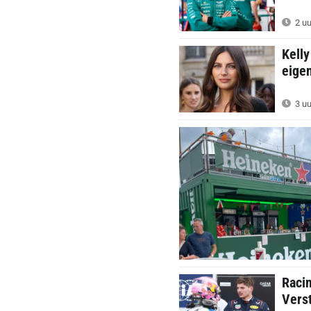
2 uu
Kelly
eige
3 uu
Raci
Verst