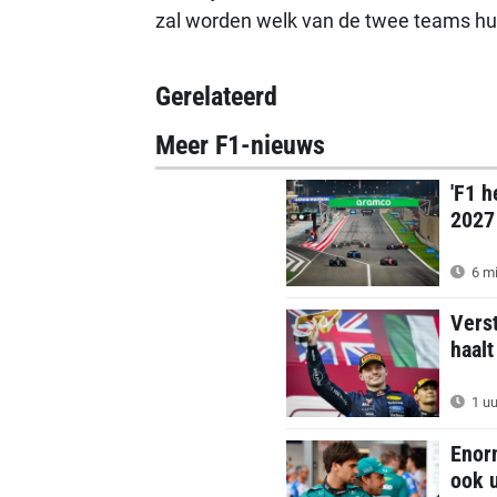
zal worden welk van de twee teams hu
Gerelateerd
Meer F1-nieuws
'F1 h
2027
6 mi
Verst
haalt
1 uu
Enor
ook 