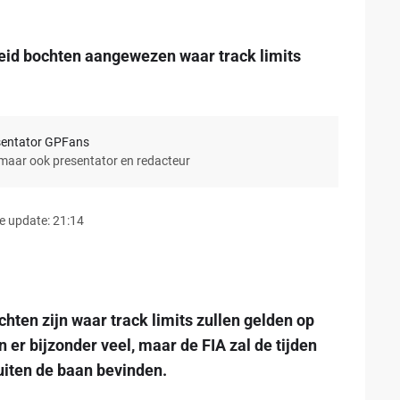
eid bochten aangewezen waar track limits
sentator GPFans
 maar ook presentator en redacteur
e update: 21:14
chten zijn waar track limits zullen gelden op
jn er bijzonder veel, maar de FIA zal de tijden
uiten de baan bevinden.