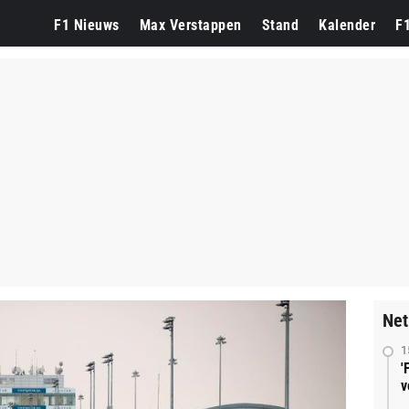
F1 Nieuws
Max Verstappen
Stand
Kalender
F
Net
1
'
v