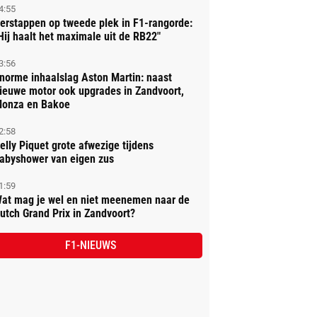
4:55
erstappen op tweede plek in F1-rangorde:
Hij haalt het maximale uit de RB22"
3:56
norme inhaalslag Aston Martin: naast
ieuwe motor ook upgrades in Zandvoort,
onza en Bakoe
2:58
elly Piquet grote afwezige tijdens
abyshower van eigen zus
1:59
at mag je wel en niet meenemen naar de
utch Grand Prix in Zandvoort?
F1-NIEUWS