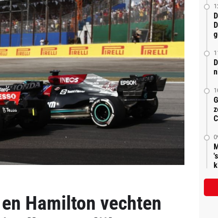
1
D
D
g
1
D
n
1
G
z
C
0
M
'
k
 en Hamilton vechten