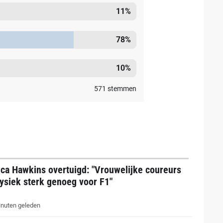
11
%
78
%
10
%
571
stemmen
ica Hawkins overtuigd: "Vrouwelijke coureurs
fysiek sterk genoeg voor F1"
nuten geleden