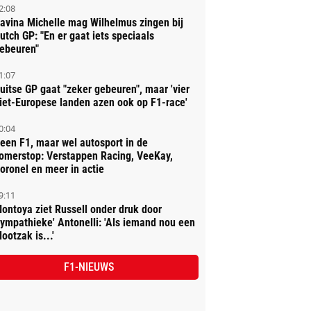
2:08
avina Michelle mag Wilhelmus zingen bij
utch GP: "En er gaat iets speciaals
ebeuren"
1:07
uitse GP gaat "zeker gebeuren", maar 'vier
iet-Europese landen azen ook op F1-race'
0:04
een F1, maar wel autosport in de
omerstop: Verstappen Racing, VeeKay,
oronel en meer in actie
9:11
ontoya ziet Russell onder druk door
sympathieke' Antonelli: 'Als iemand nou een
lootzak is...'
F1-NIEUWS