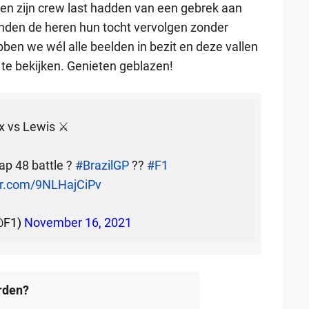
en zijn crew last hadden van een gebrek aan
onden de heren hun tocht vervolgen zonder
ben we wél alle beelden in bezit en deze vallen
 te bekijken. Genieten geblazen!
 vs Lewis ⚔️
ap 48 battle ?
#BrazilGP
??
#F1
ter.com/9NLHajCiPv
@F1)
November 16, 2021
rden?