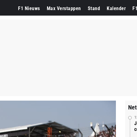
F1 Nieuws
Max Verstappen
Stand
Kalender
F
Net
1
J
c