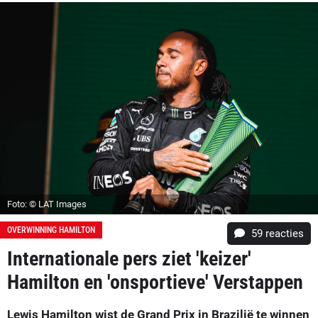
Foto: © LAT Images
OVERWINNING HAMILTON
59
reacties
Internationale pers ziet 'keizer'
Hamilton en 'onsportieve' Verstappen
Lewis Hamilton wist de Grand Prix in Brazilië te winnen