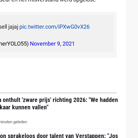
ll jajaj
pic.twitter.com/iPXwG0vX26
merYOLO55)
November 9, 2021
a onthult 'zware prijs' richting 2026: "We hadden
lkaar kunnen vallen"
inuten geleden
on sprakeloos door talent van Verstappen: "Jos