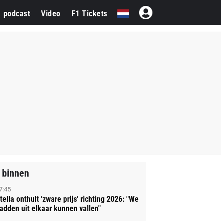
1 podcast
Video
F1 Tickets
 binnen
7:45
tella onthult 'zware prijs' richting 2026: "We
adden uit elkaar kunnen vallen"