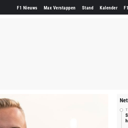
F1 Nieuws
Max Verstappen
Stand
Kalender
F
Net
1
S
h