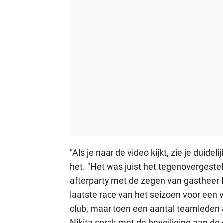
"Als je naar de video kijkt, zie je duide
het. "Het was juist het tegenovergestel
afterparty met de zegen van gastheer 
laatste race van het seizoen voor een va
club, maar toen een aantal teamleden a
Nikita sprak met de beveiliging aan de