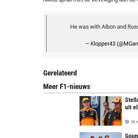
He was with Albon and Russe
— Klopper43 (@MGa
Gerelateerd
Meer F1-nieuws
Stell
uit e
30 m
Goun