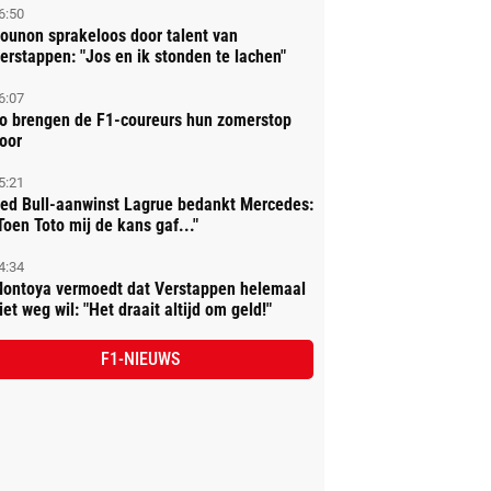
6:50
ounon sprakeloos door talent van
erstappen: "Jos en ik stonden te lachen"
6:07
o brengen de F1-coureurs hun zomerstop
oor
5:21
ed Bull-aanwinst Lagrue bedankt Mercedes:
Toen Toto mij de kans gaf..."
4:34
ontoya vermoedt dat Verstappen helemaal
iet weg wil: "Het draait altijd om geld!"
F1-NIEUWS