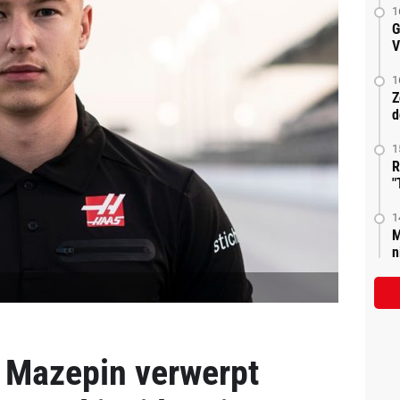
1
G
V
1
Z
d
1
R
"
1
M
n
 Mazepin verwerpt