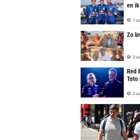
en ik
1 uu
Zo b
2 uu
Red 
Toto 
2 uu