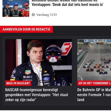
Antonelli onthult lessen van Hamilton en
Verstappen: 'Denk dat dat iets heel moois is'
Vandaag 12:51
AANBEVOLEN DOOR DE REDACTIE
MAX IN NASCAR?
GP IN HET 'VERKEERDE' 
NASCAR-teameigenaar bevestigt
De Bahrein GP in Mal
gesprekken met Verstappen: "Het staat
eerste Formule 1-race
zeker op zijn radar"
land