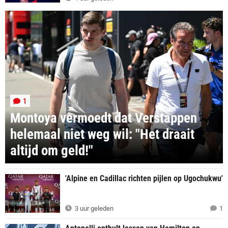
1
Montoya vermoedt dat Verstappen
helemaal niet weg wil: "Het draait
altijd om geld!"
'Alpine en Cadillac richten pijlen op Ugochukwu'
3 uur geleden
1