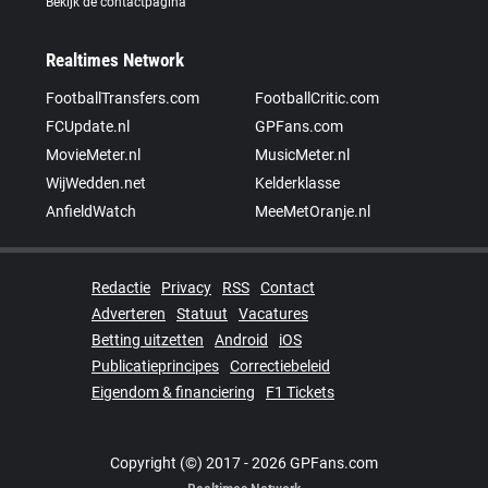
Bekijk de contactpagina
Realtimes Network
FootballTransfers.com
FootballCritic.com
FCUpdate.nl
GPFans.com
MovieMeter.nl
MusicMeter.nl
WijWedden.net
Kelderklasse
AnfieldWatch
MeeMetOranje.nl
Redactie
Privacy
RSS
Contact
Adverteren
Statuut
Vacatures
Betting uitzetten
Android
iOS
Publicatieprincipes
Correctiebeleid
Eigendom & financiering
F1 Tickets
Copyright (©) 2017 - 2026 GPFans.com