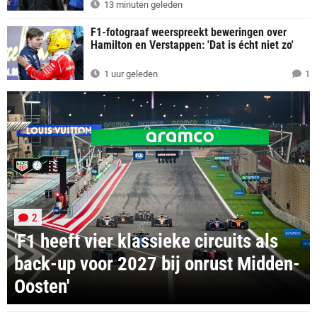
13 minuten geleden
F1-fotograaf weerspreekt beweringen over
Hamilton en Verstappen: 'Dat is écht niet zo'
1 uur geleden
1
2
'F1 heeft vier klassieke circuits als
back-up voor 2027 bij onrust Midden-
Oosten'