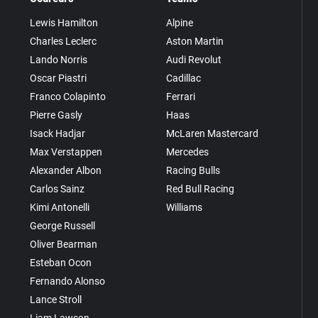
Lewis Hamilton
Alpine
Charles Leclerc
Aston Martin
Lando Norris
Audi Revolut
Oscar Piastri
Cadillac
Franco Colapinto
Ferrari
Pierre Gasly
Haas
Isack Hadjar
McLaren Mastercard
Max Verstappen
Mercedes
Alexander Albon
Racing Bulls
Carlos Sainz
Red Bull Racing
Kimi Antonelli
Williams
George Russell
Oliver Bearman
Esteban Ocon
Fernando Alonso
Lance Stroll
Liam Lawson