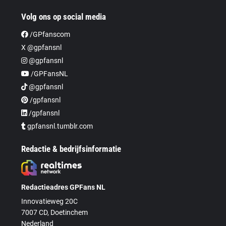
Volg ons op social media
/GPfanscom
X @gpfansnl
@gpfansnl
/GPFansNL
@gpfansnl
/gpfansnl
/gpfansnl
gpfansnl.tumblr.com
Redactie & bedrijfsinformatie
Redactieadres GPFans NL
Innovatieweg 20C
7007 CD, Doetinchem
Nederland