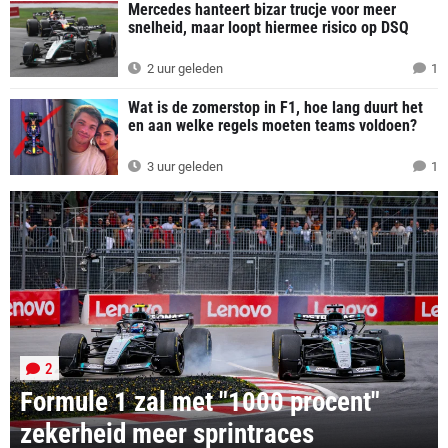
Mercedes hanteert bizar trucje voor meer
snelheid, maar loopt hiermee risico op DSQ
2 uur geleden
1
Wat is de zomerstop in F1, hoe lang duurt het
en aan welke regels moeten teams voldoen?
3 uur geleden
1
2
Formule 1 zal met "1000 procent"
zekerheid meer sprintraces