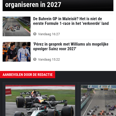
organiseren in 2027
De Bahrein GP in Maleisië? Het is níet de
eerste Formule 1-race in het 'verkeerde' land
Vandaag 16:27
'Pérez in gesprek met Williams als mogelijke
opvolger Sainz voor 2027'
Vandaag 15:22
AANBEVOLEN DOOR DE REDACTIE