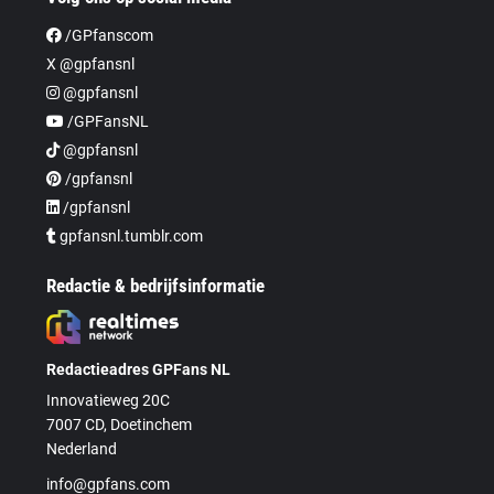
/GPfanscom
X @gpfansnl
@gpfansnl
/GPFansNL
@gpfansnl
/gpfansnl
/gpfansnl
gpfansnl.tumblr.com
Redactie & bedrijfsinformatie
Redactieadres GPFans NL
Innovatieweg 20C
7007 CD, Doetinchem
Nederland
info@gpfans.com