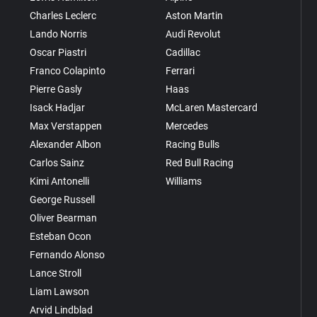
Charles Leclerc
Aston Martin
Lando Norris
Audi Revolut
Oscar Piastri
Cadillac
Franco Colapinto
Ferrari
Pierre Gasly
Haas
Isack Hadjar
McLaren Mastercard
Max Verstappen
Mercedes
Alexander Albon
Racing Bulls
Carlos Sainz
Red Bull Racing
Kimi Antonelli
Williams
George Russell
Oliver Bearman
Esteban Ocon
Fernando Alonso
Lance Stroll
Liam Lawson
Arvid Lindblad